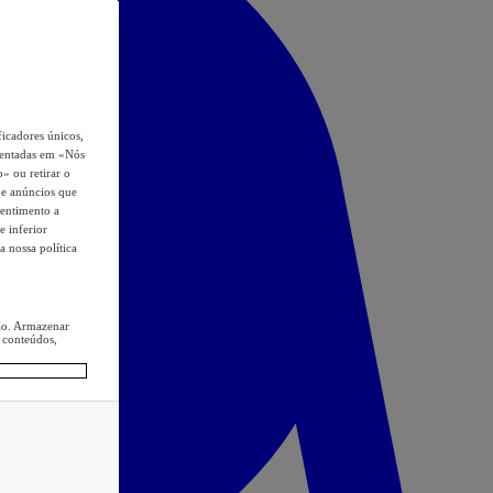
icadores únicos,
esentadas em «Nós
o» ou retirar o
s e anúncios que
sentimento a
e inferior
a nossa política
ção. Armazenar
 conteúdos,