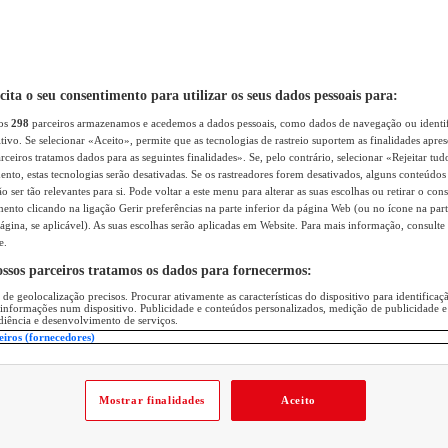
icita o seu consentimento para utilizar os seus dados pessoais para:
sos
298
parceiros armazenamos e acedemos a dados pessoais, como dados de navegação ou identif
itivo. Se selecionar «Aceito», permite que as tecnologias de rastreio suportem as finalidades apr
rceiros tratamos dados para as seguintes finalidades». Se, pelo contrário, selecionar «Rejeitar tud
ento, estas tecnologias serão desativadas. Se os rastreadores forem desativados, alguns conteúdo
 ser tão relevantes para si. Pode voltar a este menu para alterar as suas escolhas ou retirar o con
nto clicando na ligação Gerir preferências na parte inferior da página Web (ou no ícone na part
ágina, se aplicável). As suas escolhas serão aplicadas em Website. Para mais informação, consulte 
e.
ossos parceiros tratamos os dados para fornecermos:
 de geolocalização precisos. Procurar ativamente as características do dispositivo para identifica
 informações num dispositivo. Publicidade e conteúdos personalizados, medição de publicidade e
diência e desenvolvimento de serviços.
eiros (fornecedores)
Mostrar finalidades
Aceito