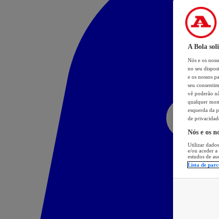
A Bola sol
Nós e os nos
no seu dispos
e os nossos pa
seu consentim
vê poderão não
qualquer mome
esquerda da p
de privacidad
Nós e os n
Utilizar dados
e/ou aceder a
estudos de au
Lista de parc