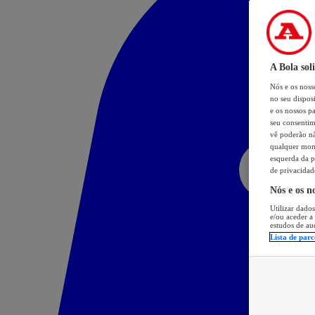
A Bola sol
Nós e os nos
no seu dispos
e os nossos pa
seu consentim
vê poderão não
qualquer mome
esquerda da p
de privacidad
Nós e os n
Utilizar dados
e/ou aceder a
estudos de au
Lista de parc