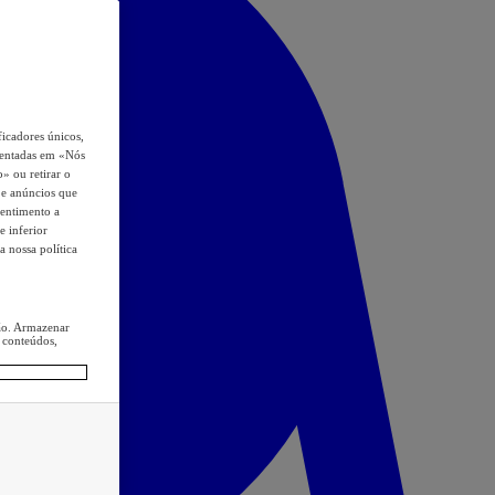
icadores únicos,
esentadas em «Nós
o» ou retirar o
s e anúncios que
sentimento a
e inferior
a nossa política
ção. Armazenar
 conteúdos,