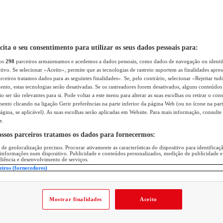
icita o seu consentimento para utilizar os seus dados pessoais para:
sos
298
parceiros armazenamos e acedemos a dados pessoais, como dados de navegação ou identif
itivo. Se selecionar «Aceito», permite que as tecnologias de rastreio suportem as finalidades apr
rceiros tratamos dados para as seguintes finalidades». Se, pelo contrário, selecionar «Rejeitar tud
ento, estas tecnologias serão desativadas. Se os rastreadores forem desativados, alguns conteúdo
 ser tão relevantes para si. Pode voltar a este menu para alterar as suas escolhas ou retirar o con
nto clicando na ligação Gerir preferências na parte inferior da página Web (ou no ícone na part
ágina, se aplicável). As suas escolhas serão aplicadas em Website. Para mais informação, consulte 
e.
ossos parceiros tratamos os dados para fornecermos:
 de geolocalização precisos. Procurar ativamente as características do dispositivo para identifica
 informações num dispositivo. Publicidade e conteúdos personalizados, medição de publicidade e
diência e desenvolvimento de serviços.
eiros (fornecedores)
Mostrar finalidades
Aceito