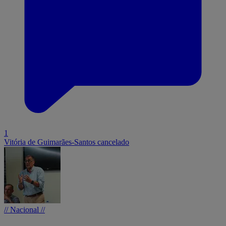
1
Vitória de Guimarães-Santos cancelado
// Nacional //