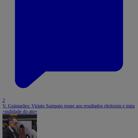
2
V. Guimarães: Viriato Sampaio reage aos resultados eleitorais e mira
«nulidade do ato»