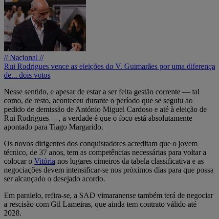
// Nacional //
Rui Rodrigues vence as eleições do V. Guimarães por uma diferença
de... dois votos
Nesse sentido, e apesar de estar a ser feita gestão corrente — tal
como, de resto, aconteceu durante o período que se seguiu ao
pedido de demissão de António Miguel Cardoso e até à eleição de
Rui Rodrigues —, a verdade é que o foco está absolutamente
apontado para Tiago Margarido.
Os novos dirigentes dos conquistadores acreditam que o jovem
técnico, de 37 anos, tem as competências necessárias para voltar a
colocar o
Vitória
nos lugares cimeiros da tabela classificativa e as
negociações devem intensificar-se nos próximos dias para que possa
ser alcançado o desejado acordo.
Em paralelo, refira-se, a SAD vimaranense também terá de negociar
a rescisão com Gil Lameiras, que ainda tem contrato válido até
2028.