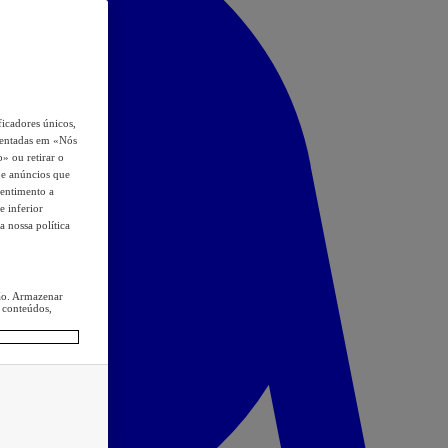
icadores únicos,
esentadas em «Nós
o» ou retirar o
s e anúncios que
sentimento a
e inferior
a nossa política
ção. Armazenar
 conteúdos,