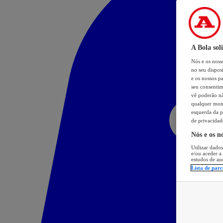
A Bola sol
Nós e os nos
no seu dispos
e os nossos pa
seu consentim
vê poderão não
qualquer mome
esquerda da p
de privacidad
Nós e os n
Utilizar dados
e/ou aceder a
estudos de au
Lista de parc