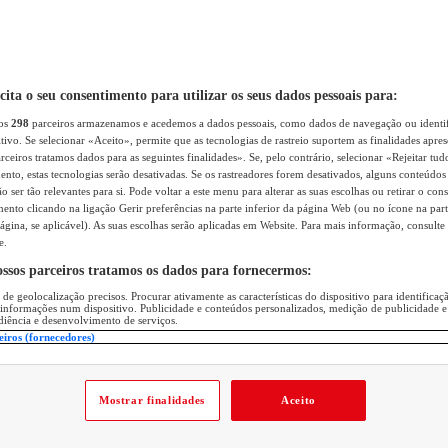
icita o seu consentimento para utilizar os seus dados pessoais para:
sos
298
parceiros armazenamos e acedemos a dados pessoais, como dados de navegação ou identif
itivo. Se selecionar «Aceito», permite que as tecnologias de rastreio suportem as finalidades apr
rceiros tratamos dados para as seguintes finalidades». Se, pelo contrário, selecionar «Rejeitar tud
ento, estas tecnologias serão desativadas. Se os rastreadores forem desativados, alguns conteúdo
 ser tão relevantes para si. Pode voltar a este menu para alterar as suas escolhas ou retirar o con
nto clicando na ligação Gerir preferências na parte inferior da página Web (ou no ícone na part
ágina, se aplicável). As suas escolhas serão aplicadas em Website. Para mais informação, consulte 
e.
ossos parceiros tratamos os dados para fornecermos:
 de geolocalização precisos. Procurar ativamente as características do dispositivo para identifica
 informações num dispositivo. Publicidade e conteúdos personalizados, medição de publicidade e
diência e desenvolvimento de serviços.
eiros (fornecedores)
Mostrar finalidades
Aceito