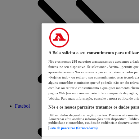
A Bola solicita o seu consentimento para utilizar
Nós e os nossos
298
parceiros armazenamos e acedemos a dados
únicos, no seu dispositivo. Se selecionar «Aceito», permite que 
apresentadas em «Nós e os nossos parceiros tratamos dados para 
«Rejeitar tudo» ou retirar o seu consentimento, estas tecnologia
alguns conteúdos e anúncios que vê poderão não ser tão relevant
escolhas ou retirar o consentimento a qualquer momento clicand
página Web (ou no ícone na parte inferior esquerda da página, s
Website. Para mais informação, consulte a nossa política de pri
Futebol
Nós e os nossos parceiros tratamos os dados par
Utilizar dados de geolocalização precisos. Procurar ativamente a
Armazenar e/ou aceder a informações num dispositivo. Publici
publicidade e conteúdos, estudos de audiência e desenvolvimen
Lista de parceiros (fornecedores)