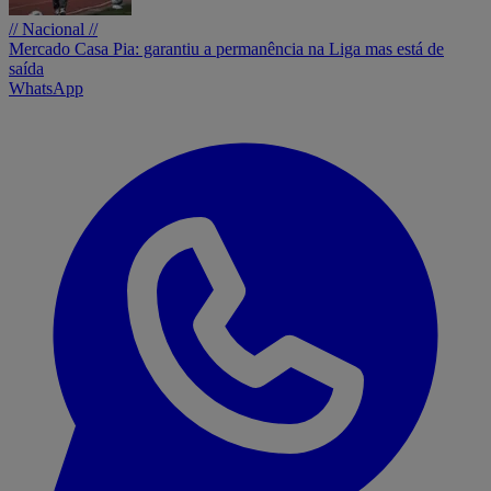
// Nacional //
Mercado Casa Pia: garantiu a permanência na Liga mas está de
saída
WhatsApp