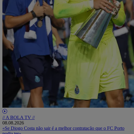
// A BOLA TV //
08.08.2026
«Se Diogo Costa não sair é a melhor contratação que o FC Porto
podia ter»