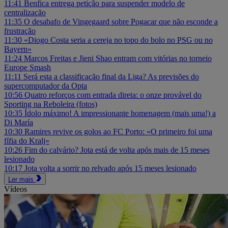
11:41
Benfica entrega petição para suspender modelo de
centralização
11:35
O desabafo de Vingegaard sobre Pogacar que não esconde a
frustração
11:30
«Diogo Costa seria a cereja no topo do bolo no PSG ou no
Bayern»
11:24
Marcos Freitas e Jieni Shao entram com vitórias no torneio
Europe Smash
11:11
Será esta a classificação final da Liga? As previsões do
supercomputador da Opta
10:56
Quatro reforços com entrada direta: o onze provável do
Sporting na Reboleira (fotos)
10:35
Ídolo máximo! A impressionante homenagem (mais uma!) a
Di María
10:30
Ramires revive os golos ao FC Porto: «O primeiro foi uma
fífia do Kralj»
10:26
Fim do calvário? Jota está de volta após mais de 15 meses
lesionado
10:17
Jota volta a sorrir no relvado após 15 meses lesionado
Ler mais
Vídeos