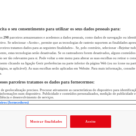
icita o seu consentimento para utilizar os seus dados pessoais para:
sos
298
parceiros armazenamos e acedemos a dados pessoais, como dados de navegação ou identif
itivo. Se selecionar «Aceito», permite que as tecnologias de rastreio suportem as finalidades apr
rceiros tratamos dados para as seguintes finalidades». Se, pelo contrário, selecionar «Rejeitar tud
ento, estas tecnologias serão desativadas. Se os rastreadores forem desativados, alguns conteúdo
 ser tão relevantes para si. Pode voltar a este menu para alterar as suas escolhas ou retirar o con
nto clicando na ligação Gerir preferências na parte inferior da página Web (ou no ícone na part
ágina, se aplicável). As suas escolhas serão aplicadas em Website. Para mais informação, consulte 
e.
ossos parceiros tratamos os dados para fornecermos:
 de geolocalização precisos. Procurar ativamente as características do dispositivo para identifica
 informações num dispositivo. Publicidade e conteúdos personalizados, medição de publicidade e
diência e desenvolvimento de serviços.
eiros (fornecedores)
Mostrar finalidades
Aceito