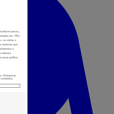
icadores únicos,
esentadas em «Nós
o» ou retirar o
s e anúncios que
sentimento a
e inferior
a nossa política
ção. Armazenar
 conteúdos,