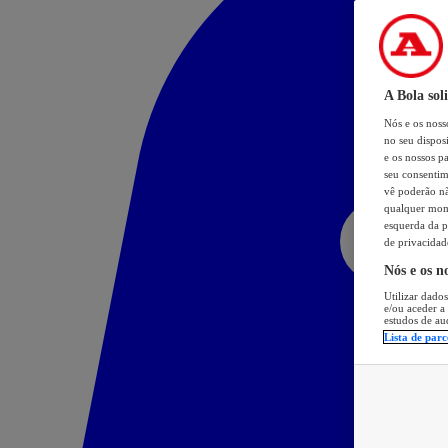
A Bola sol
Nós e os nos
no seu dispos
e os nossos pa
seu consentim
vê poderão não
qualquer mome
esquerda da p
de privacidad
Nós e os n
Utilizar dados
e/ou aceder a
estudos de au
Lista de parc