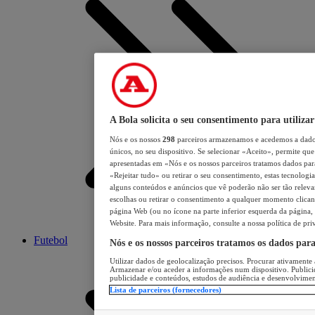
A Bola solicita o seu consentimento para utilizar
Nós e os nossos
298
parceiros armazenamos e acedemos a dados
únicos, no seu dispositivo. Se selecionar «Aceito», permite que 
apresentadas em «Nós e os nossos parceiros tratamos dados para 
«Rejeitar tudo» ou retirar o seu consentimento, estas tecnologia
alguns conteúdos e anúncios que vê poderão não ser tão relevant
escolhas ou retirar o consentimento a qualquer momento clicand
página Web (ou no ícone na parte inferior esquerda da página, s
Website. Para mais informação, consulte a nossa política de pri
Futebol
Nós e os nossos parceiros tratamos os dados par
Utilizar dados de geolocalização precisos. Procurar ativamente a
Armazenar e/ou aceder a informações num dispositivo. Publici
publicidade e conteúdos, estudos de audiência e desenvolvimen
Lista de parceiros (fornecedores)