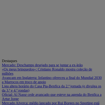
Destaques
Mercado: Deschamps desejado para se juntar a ex-leão
«Os meus brinquedos»: Cristiano Ronaldo mostra coleção de
milhões
Avançam em Inglaterra: Infantino ofereceu a final do Mundial 2030
a Marrocos em troco de apoio
Liga altera horário do Casa Pia-Benfica da 2.ª jornada (e divulga os
da 3.ª e 4.ª rondas)
Oficial: Al Nassr cede avançado que esteve na agenda do Benfica a
Artur Jorge
Mercado Alverca: médio lançado por Rui Borges no Sporting está