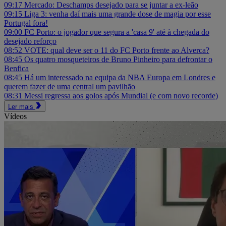
09:17
Mercado: Deschamps desejado para se juntar a ex-leão
09:15
Liga 3: venha daí mais uma grande dose de magia por esse
Portugal fora!
09:00
FC Porto: o jogador que segura a 'casa 9' até à chegada do
desejado reforço
08:52
VOTE: qual deve ser o 11 do FC Porto frente ao Alverca?
08:45
Os quatro mosqueteiros de Bruno Pinheiro para defrontar o
Benfica
08:45
Há um interessado na equipa da NBA Europa em Londres e
querem fazer de uma central um pavilhão
08:31
Messi regressa aos golos após Mundial (e com novo recorde)
Ler mais
Vídeos