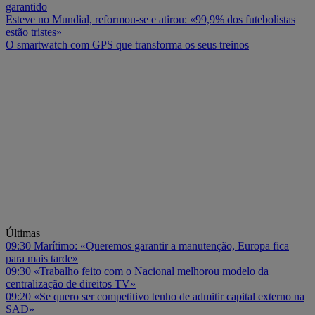
garantido
Esteve no Mundial, reformou-se e atirou: «99,9% dos futebolistas
estão tristes»
O smartwatch com GPS que transforma os seus treinos
Últimas
09:30
Marítimo: «Queremos garantir a manutenção, Europa fica
para mais tarde»
09:30
«Trabalho feito com o Nacional melhorou modelo da
centralização de direitos TV»
09:20
«Se quero ser competitivo tenho de admitir capital externo na
SAD»