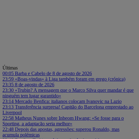
Últimas
00:05
Barba e Cabelo de 8 de agosto de 2026
23:59
«Boas-vindas» à Liga também foram em grego (crónica)
23:35
8 de agosto de 2026
23:30
«Trubin? A mensagem que o Marco Silva quer mandar é que
ninguém tem lugar garantido»
23:14
Mercado Benfica: italianos colocam Ivanovic na Lazio
23:13
Transferência surpresa! Capitão do Barcelona emprestado ao
Liverpool
22:58
Matheus Nunes sobre Inbeom Hwang: «Se fosse para o
Sporting, a adaptação seria melhor»
22:48
Depois das apostas, agressões: superou Ronaldo, mas
acumula polémicas