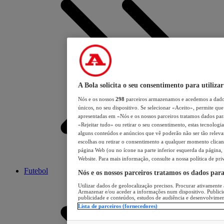
A Bola solicita o seu consentimento para utilizar
Nós e os nossos
298
parceiros armazenamos e acedemos a dados
únicos, no seu dispositivo. Se selecionar «Aceito», permite que 
apresentadas em «Nós e os nossos parceiros tratamos dados para 
«Rejeitar tudo» ou retirar o seu consentimento, estas tecnologia
alguns conteúdos e anúncios que vê poderão não ser tão relevant
escolhas ou retirar o consentimento a qualquer momento clicand
página Web (ou no ícone na parte inferior esquerda da página, s
Website. Para mais informação, consulte a nossa política de pri
Futebol
Nós e os nossos parceiros tratamos os dados par
Utilizar dados de geolocalização precisos. Procurar ativamente a
Armazenar e/ou aceder a informações num dispositivo. Publici
publicidade e conteúdos, estudos de audiência e desenvolvimen
Lista de parceiros (fornecedores)