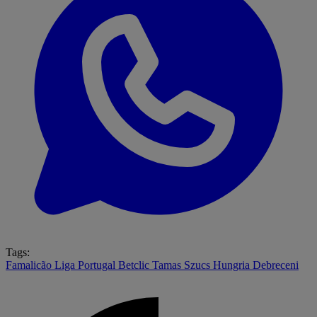
Tags:
Famalicão
Liga Portugal Betclic
Tamas Szucs
Hungria
Debreceni