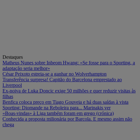
Destaques
Matheus Nunes sobre Inbeom Hwang: «Se fosse para o Sporting, a
adaptação seria melhor»
César Peixoto estreia-se a ganhar no Wolverhampton
Transferência surpresa! Capitão do Barcelona emprestado ao
Liverpool
Ex-noiva de Luka Doncic exige 50 milhões e quer reduzir visitas às
filhas
Benfica coloca preço em Tiago Gouveia e há duas saídas à vista
Sporting: Diomande na Reboleira para... Marinakis ver
«Boas-vindas» à Liga também foram em grego (crónica)
Conhecida a proposta milionária por Barcola. E mesmo assim não
chega