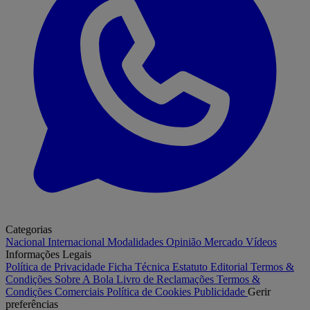
Categorias
Nacional
Internacional
Modalidades
Opinião
Mercado
Vídeos
Informações Legais
Política de Privacidade
Ficha Técnica
Estatuto Editorial
Termos &
Condições
Sobre A Bola
Livro de Reclamações
Termos &
Condições Comerciais
Política de Cookies
Publicidade
Gerir
preferências