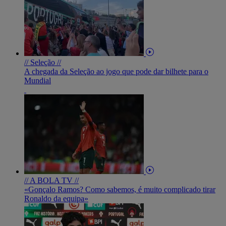
// Seleção //
A chegada da Seleção ao jogo que pode dar bilhete para o
Mundial
// A BOLA TV //
«Gonçalo Ramos? Como sabemos, é muito complicado tirar
Ronaldo da equipa»