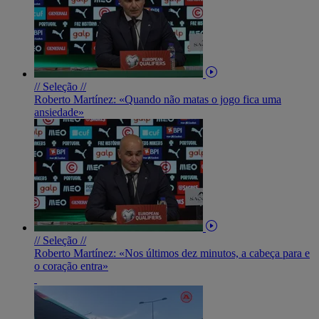
// Seleção //
Roberto Martínez: «Quando não matas o jogo fica uma
ansiedade»
// Seleção //
Roberto Martínez: «Nos últimos dez minutos, a cabeça para e
o coração entra»