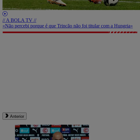
// A BOLA TV //
«Não percebi porque é que Trincão não foi titular com a Hungria»
Anterior