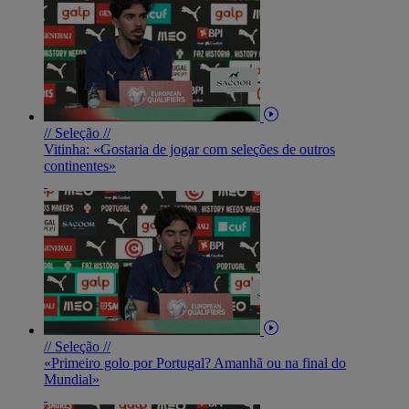
// Seleção //
Vitinha: «Gostaria de jogar com seleções de outros
continentes»
// Seleção //
«Primeiro golo por Portugal? Amanhã ou na final do
Mundial»