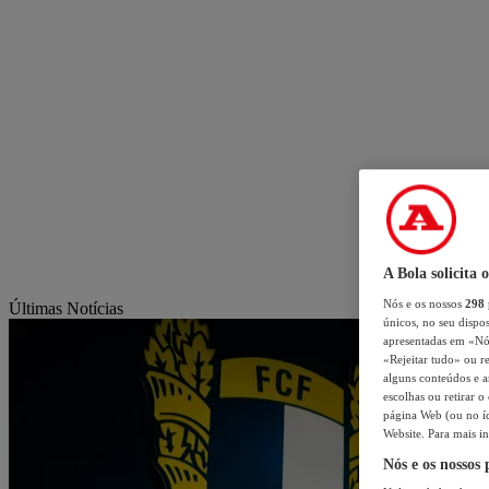
A Bola solicita 
Nós e os nossos
298
Últimas Notícias
únicos, no seu dispos
apresentadas em «Nós 
«Rejeitar tudo» ou re
alguns conteúdos e an
escolhas ou retirar 
página Web (ou no íc
Website. Para mais in
Nós e os nossos