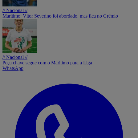
// Nacional //
Marítimo: Vítor Severino foi abordado, mas fica no Grêmio
// Nacional //
Peça chave segue com o Marítimo para a Liga
WhatsApp