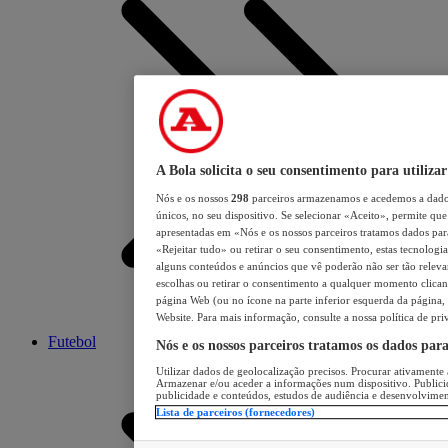
A Bola solicita o seu consentimento para utilizar
Nós e os nossos
298
parceiros armazenamos e acedemos a dados
únicos, no seu dispositivo. Se selecionar «Aceito», permite que 
apresentadas em «Nós e os nossos parceiros tratamos dados para 
«Rejeitar tudo» ou retirar o seu consentimento, estas tecnologia
alguns conteúdos e anúncios que vê poderão não ser tão relevant
escolhas ou retirar o consentimento a qualquer momento clicand
página Web (ou no ícone na parte inferior esquerda da página, s
Website. Para mais informação, consulte a nossa política de pri
Futebol
Nós e os nossos parceiros tratamos os dados par
Utilizar dados de geolocalização precisos. Procurar ativamente a
Armazenar e/ou aceder a informações num dispositivo. Publici
publicidade e conteúdos, estudos de audiência e desenvolvimen
Lista de parceiros (fornecedores)