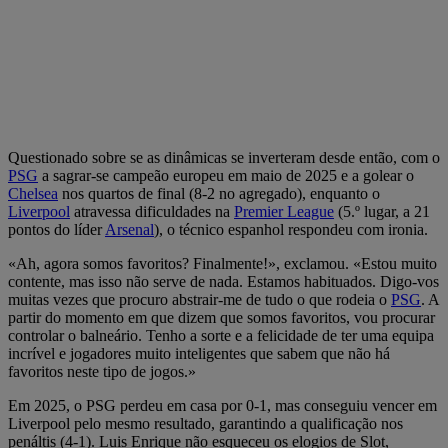
Questionado sobre se as dinâmicas se inverteram desde então, com o
PSG
a sagrar-se campeão europeu em maio de 2025 e a golear o
Chelsea
nos quartos de final (8-2 no agregado), enquanto o
Liverpool
atravessa dificuldades na
Premier League
(5.º lugar, a 21
pontos do líder
Arsenal
), o técnico espanhol respondeu com ironia.
«Ah, agora somos favoritos? Finalmente!», exclamou. «Estou muito
contente, mas isso não serve de nada. Estamos habituados. Digo-vos
muitas vezes que procuro abstrair-me de tudo o que rodeia o
PSG
. A
partir do momento em que dizem que somos favoritos, vou procurar
controlar o balneário. Tenho a sorte e a felicidade de ter uma equipa
incrível e jogadores muito inteligentes que sabem que não há
favoritos neste tipo de jogos.»
Em 2025, o PSG perdeu em casa por 0-1, mas conseguiu vencer em
Liverpool pelo mesmo resultado, garantindo a qualificação nos
penáltis (4-1). Luis Enrique não esqueceu os elogios de Slot,