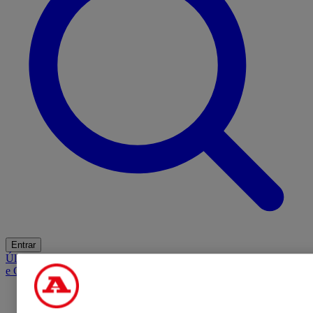
Entrar
Últimas
Mercado
Opinião
iGaming Hub
A BOLA SUGERE
Barba
e Cabelo