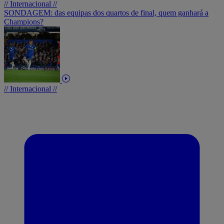
// Internacional //
SONDAGEM: das equipas dos quartos de final, quem ganhará a
Champions?
// Internacional //