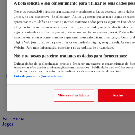
A Bola solicita o seu consentimento para utilizar os seus dados pes
Nós e os nossos
298
parceiros armazenamos e acedemos a dados pessoais, como dados 
únicos, no seu dispositivo. Se selecionar «Aceito», permite que as tecnologias de rastre
apresentadas em «Nós e os nossos parceiros tratamos dados para as seguintes finalidades
«Rejeitar tudo» ou retirar o seu consentimento, estas tecnologias serão desativadas. Se 
alguns conteúdos e anúncios que vê poderão não ser tão relevantes para si. Pode voltar 
escolhas ou retirar o consentimento a qualquer momento clicando na ligação Gerir prefe
página Web (ou no ícone na parte inferior esquerda da página, se aplicável). As suas e
Website. Para mais informação, consulte a nossa política de privacidade.
Nós e os nossos parceiros tratamos os dados para fornecermos:
Utilizar dados de geolocalização precisos. Procurar ativamente as características do disp
Armazenar e/ou aceder a informações num dispositivo. Publicidade e conteúdos perso
publicidade e conteúdos, estudos de audiência e desenvolvimento de serviços.
Lista de parceiros (fornecedores)
Mostrar finalidades
Aceito
Fans Arena
Jogos