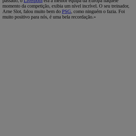
passado, o
Liverpool
era a melhor equipa da Europa naquele
momento da competição, exibia um nível incrível. O seu treinador,
Arne Slot, falou muito bem do
PSG
, como ninguém o fazia. Foi
muito positivo para nós, é uma bela recordação.»