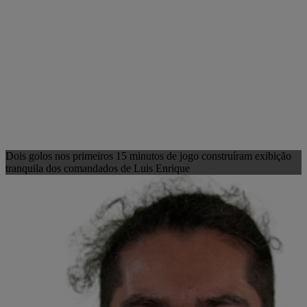
Dois golos nos primeiros 15 minutos de jogo construíram exibição
tranquila dos comandados de Luis Enrique