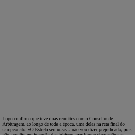
Lopo confirma que teve duas reuniões com o Conselho de
Arbitragem, ao longo de toda a época, uma delas na reta final do
campeonato. «O Estrela sentiu-se… não vou dizer prejudicado, pois
não acredito em intenção dos árbitros, mas houve circunstâncias