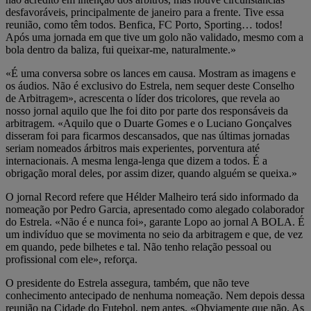
desfavoráveis, principalmente de janeiro para a frente. Tive essa
reunião, como têm todos. Benfica, FC Porto, Sporting… todos!
Após uma jornada em que tive um golo não validado, mesmo com a
bola dentro da baliza, fui queixar-me, naturalmente.»
«É uma conversa sobre os lances em causa. Mostram as imagens e
os áudios. Não é exclusivo do Estrela, nem sequer deste Conselho
de Arbitragem», acrescenta o líder dos tricolores, que revela ao
nosso jornal aquilo que lhe foi dito por parte dos responsáveis da
arbitragem. «Aquilo que o Duarte Gomes e o Luciano Gonçalves
disseram foi para ficarmos descansados, que nas últimas jornadas
seriam nomeados árbitros mais experientes, porventura até
internacionais. A mesma lenga-lenga que dizem a todos. É a
obrigação moral deles, por assim dizer, quando alguém se queixa.»
O jornal Record refere que Hélder Malheiro terá sido informado da
nomeação por Pedro Garcia, apresentado como alegado colaborador
do Estrela. «Não é e nunca foi», garante Lopo ao jornal A BOLA. É
um indivíduo que se movimenta no seio da arbitragem e que, de vez
em quando, pede bilhetes e tal. Não tenho relação pessoal ou
profissional com ele», reforça.
O presidente do Estrela assegura, também, que não teve
conhecimento antecipado de nenhuma nomeação. Nem depois dessa
reunião na Cidade do Futebol, nem antes. «Obviamente que não. As