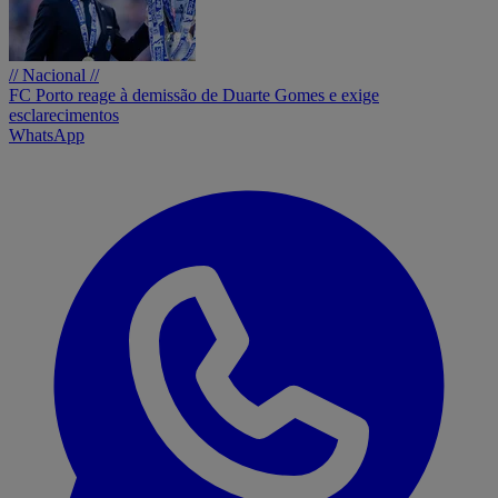
// Nacional //
FC Porto reage à demissão de Duarte Gomes e exige
esclarecimentos
WhatsApp