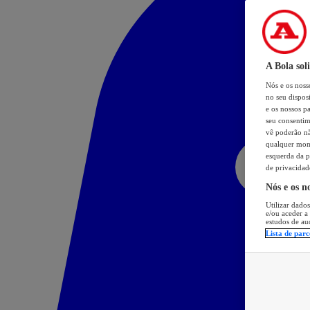
A Bola sol
Nós e os nos
no seu dispos
e os nossos pa
seu consentim
vê poderão não
qualquer mome
esquerda da p
de privacidad
Nós e os n
Utilizar dados
e/ou aceder a
estudos de au
Lista de parc