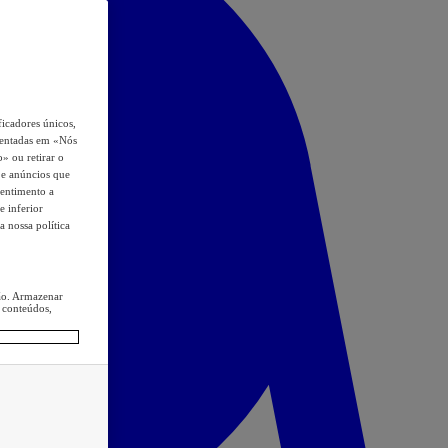
icadores únicos,
esentadas em «Nós
o» ou retirar o
s e anúncios que
sentimento a
e inferior
a nossa política
ção. Armazenar
 conteúdos,