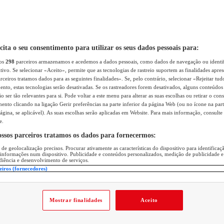
icita o seu consentimento para utilizar os seus dados pessoais para:
sos
298
parceiros armazenamos e acedemos a dados pessoais, como dados de navegação ou identif
itivo. Se selecionar «Aceito», permite que as tecnologias de rastreio suportem as finalidades apr
rceiros tratamos dados para as seguintes finalidades». Se, pelo contrário, selecionar «Rejeitar tud
ento, estas tecnologias serão desativadas. Se os rastreadores forem desativados, alguns conteúdo
 ser tão relevantes para si. Pode voltar a este menu para alterar as suas escolhas ou retirar o con
nto clicando na ligação Gerir preferências na parte inferior da página Web (ou no ícone na part
ágina, se aplicável). As suas escolhas serão aplicadas em Website. Para mais informação, consulte 
e.
ossos parceiros tratamos os dados para fornecermos:
 de geolocalização precisos. Procurar ativamente as características do dispositivo para identifica
 informações num dispositivo. Publicidade e conteúdos personalizados, medição de publicidade e
diência e desenvolvimento de serviços.
eiros (fornecedores)
Mostrar finalidades
Aceito