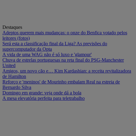
Destaques
Adeptos querem mais mudanças: o onze do Benfica votado pelos
leitores (fotos)
Será esta a classificação final da Liga? As previsões do
supercomputador da Opta
A vida de uma WAG não é só luxo e 'glamour'
Chuva de estrelas portuguesas na reta final do PSG-Manchester
United
Amigos, um novo cão e… Kim Kardashian: a receita revitalizadora
de Hamilton
Reforço e 'meninos' de Mourinho embalam Real na estreia de
Bernardo Silva
Domingo em grande: veja onde dá a bola
A mesa elevatória perfeita para teletrabalho