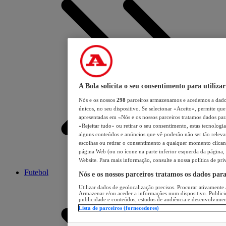
A Bola solicita o seu consentimento para utilizar
Nós e os nossos
298
parceiros armazenamos e acedemos a dados
únicos, no seu dispositivo. Se selecionar «Aceito», permite que 
apresentadas em «Nós e os nossos parceiros tratamos dados para 
«Rejeitar tudo» ou retirar o seu consentimento, estas tecnologia
alguns conteúdos e anúncios que vê poderão não ser tão relevant
escolhas ou retirar o consentimento a qualquer momento clicand
página Web (ou no ícone na parte inferior esquerda da página, s
Website. Para mais informação, consulte a nossa política de pri
Futebol
Nós e os nossos parceiros tratamos os dados par
Utilizar dados de geolocalização precisos. Procurar ativamente a
Armazenar e/ou aceder a informações num dispositivo. Publici
publicidade e conteúdos, estudos de audiência e desenvolvimen
Lista de parceiros (fornecedores)