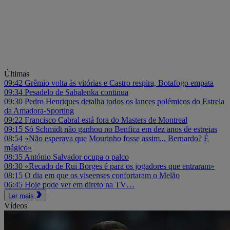
Últimas
09:42
Grêmio volta às vitórias e Castro respira, Botafogo empata
09:34
Pesadelo de Sabalenka continua
09:30
Pedro Henriques detalha todos os lances polémicos do Estrela
da Amadora-Sporting
09:22
Francisco Cabral está fora do Masters de Montreal
09:15
Só Schmidt não ganhou no Benfica em dez anos de estreias
08:54
«Não esperava que Mourinho fosse assim... Bernardo? É
mágico»
08:35
António Salvador ocupa o palco
08:30
«Recado de Rui Borges é para os jogadores que entraram»
08:15
O dia em que os viseenses confortaram o Melão
06:45
Hoje pode ver em direto na TV…
Ler mais
Vídeos