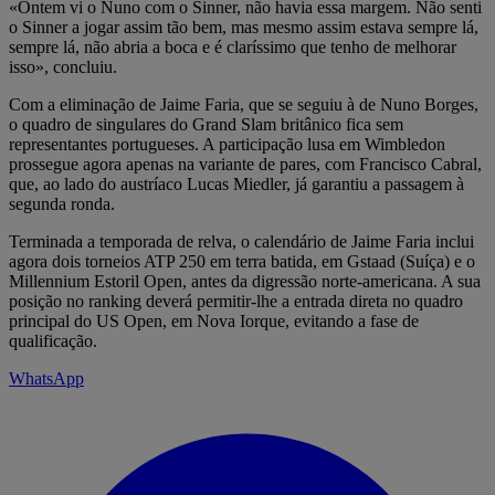
«Ontem vi o Nuno com o Sinner, não havia essa margem. Não senti
o Sinner a jogar assim tão bem, mas mesmo assim estava sempre lá,
sempre lá, não abria a boca e é claríssimo que tenho de melhorar
isso», concluiu.
Com a eliminação de Jaime Faria, que se seguiu à de Nuno Borges,
o quadro de singulares do Grand Slam britânico fica sem
representantes portugueses. A participação lusa em Wimbledon
prossegue agora apenas na variante de pares, com Francisco Cabral,
que, ao lado do austríaco Lucas Miedler, já garantiu a passagem à
segunda ronda.
Terminada a temporada de relva, o calendário de Jaime Faria inclui
agora dois torneios ATP 250 em terra batida, em Gstaad (Suíça) e o
Millennium Estoril Open, antes da digressão norte-americana. A sua
posição no ranking deverá permitir-lhe a entrada direta no quadro
principal do US Open, em Nova Iorque, evitando a fase de
qualificação.
WhatsApp