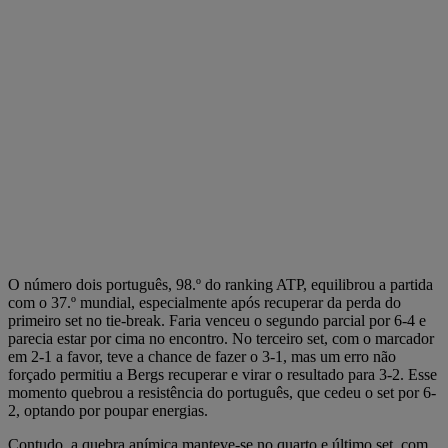
O número dois português, 98.º do ranking ATP, equilibrou a partida
com o 37.º mundial, especialmente após recuperar da perda do
primeiro set no tie-break. Faria venceu o segundo parcial por 6-4 e
parecia estar por cima no encontro. No terceiro set, com o marcador
em 2-1 a favor, teve a chance de fazer o 3-1, mas um erro não
forçado permitiu a Bergs recuperar e virar o resultado para 3-2. Esse
momento quebrou a resistência do português, que cedeu o set por 6-
2, optando por poupar energias.
Contudo, a quebra anímica manteve-se no quarto e último set, com