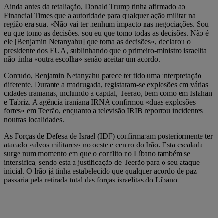
Ainda antes da retaliação, Donald Trump tinha afirmado ao
Financial Times que a autoridade para qualquer ação militar na
região era sua. «Não vai ter nenhum impacto nas negociações. Sou
eu que tomo as decisões, sou eu que tomo todas as decisões. Não é
ele [Benjamin Netanyahu] que toma as decisões», declarou o
presidente dos EUA, sublinhando que o primeiro-ministro israelita
não tinha «outra escolha» senão aceitar um acordo.
Contudo, Benjamin Netanyahu parece ter tido uma interpretação
diferente. Durante a madrugada, registaram-se explosões em várias
cidades iranianas, incluindo a capital, Teerão, bem como em Isfahan
e Tabriz. A agência iraniana IRNA confirmou «duas explosões
fortes» em Teerão, enquanto a televisão IRIB reportou incidentes
noutras localidades.
As Forças de Defesa de Israel (IDF) confirmaram posteriormente ter
atacado «alvos militares» no oeste e centro do Irão. Esta escalada
surge num momento em que o conflito no Líbano também se
intensifica, sendo esta a justificação de Teerão para o seu ataque
inicial. O Irão já tinha estabelecido que qualquer acordo de paz
passaria pela retirada total das forças israelitas do Líbano.