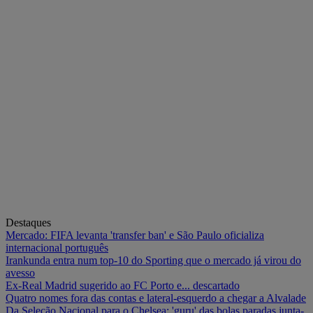
Destaques
Mercado: FIFA levanta 'transfer ban' e São Paulo oficializa
internacional português
Irankunda entra num top-10 do Sporting que o mercado já virou do
avesso
Ex-Real Madrid sugerido ao FC Porto e... descartado
Quatro nomes fora das contas e lateral-esquerdo a chegar a Alvalade
Da Seleção Nacional para o Chelsea: 'guru' das bolas paradas junta-