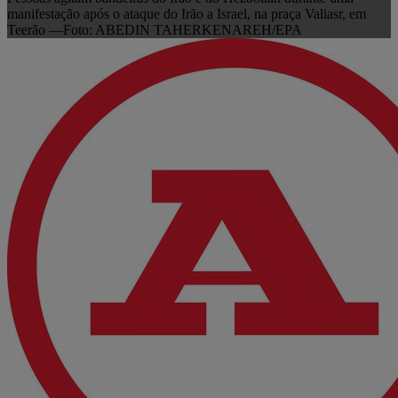
manifestação após o ataque do Irão a Israel, na praça Valiasr, em
Teerão —Foto: ABEDIN TAHERKENAREH/EPA