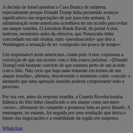
A decisão de Israel apanhou a Casa Branca de surpresa,
especialmente porque Donald Trump tinha prometido avanços
significativos nas negociações de paz para esta semana. A
administração norte-americana acreditava ter um acordo para evitar
um ataque israelita. O jornalista Barak Ravid, do portal Axios,
noticiou, momentos antes da ofensiva, que Netanyahu tinha
concordado em não retaliar, num «pseudoacordo» que deu a
Washington a sensação de ter «comprado um pouco de tempo».
Um responsável norte-americano, citado pelo Axios, expressou a
convicção de que um acordo com o Irão estava próximo. «[Donald
Trump] está bastante convicto de que estamos perto de um acordo
com o Irão. Não creio que haja nada iminente em termos de um
ataque israelita», afirmou, descrevendo o momento como «crucial» e
alertando que uma operação israelita poderia comprometer todo o
processo.
Por sua vez, antes da resposta israelita, a Guarda Revolucionária
Islâmica do Irão tinha classificado o seu ataque como um mero
«aviso», afirmando ter cumprido a promessa feita ao povo libanês. A
mensagem, no entanto, foi seguida por uma retaliação que deixa o
futuro das negociações e a estabilidade da região em suspenso.
WhatsApp