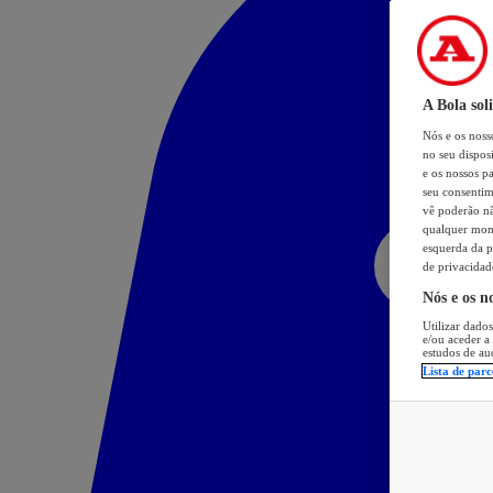
A Bola sol
Nós e os nos
no seu dispos
e os nossos pa
seu consentim
vê poderão não
qualquer mome
esquerda da p
de privacidad
Nós e os n
Utilizar dados
e/ou aceder a
estudos de au
Lista de parc