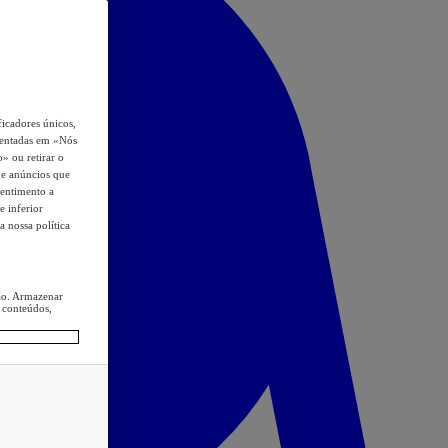
icadores únicos,
esentadas em «Nós
o» ou retirar o
s e anúncios que
sentimento a
e inferior
a nossa política
ção. Armazenar
 conteúdos,