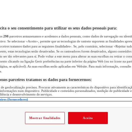
icita o seu consentimento para utilizar os seus dados pessoais para:
sos
298
parceiros armazenamos e acedemos a dados pessoais, como dados de navegação ou identif
itivo. Se selecionar «Aceito», permite que as tecnologias de rastreio suportem as finalidades apr
rceiros tratamos dados para as seguintes finalidades». Se, pelo contrário, selecionar «Rejeitar tud
ento, estas tecnologias serão desativadas. Se os rastreadores forem desativados, alguns conteúdo
 ser tão relevantes para si. Pode voltar a este menu para alterar as suas escolhas ou retirar o con
nto clicando na ligação Gerir preferências na parte inferior da página Web (ou no ícone na part
ágina, se aplicável). As suas escolhas serão aplicadas em Website. Para mais informação, consulte 
e.
ossos parceiros tratamos os dados para fornecermos:
 de geolocalização precisos. Procurar ativamente as características do dispositivo para identifica
 informações num dispositivo. Publicidade e conteúdos personalizados, medição de publicidade e
diência e desenvolvimento de serviços.
eiros (fornecedores)
Mostrar finalidades
Aceito