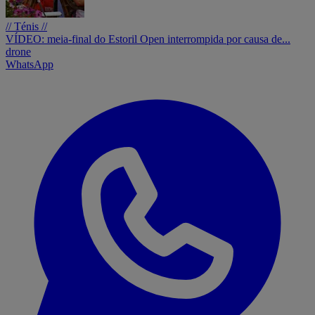
// Ténis //
VÍDEO: meia-final do Estoril Open interrompida por causa de...
drone
WhatsApp