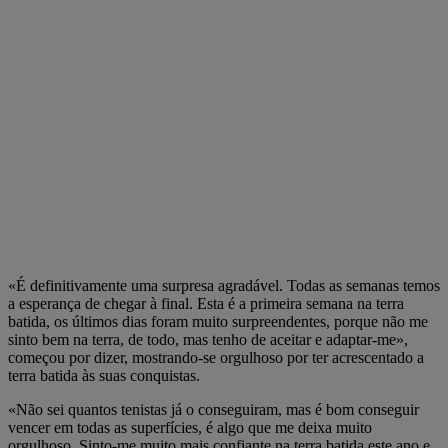
«É definitivamente uma surpresa agradável. Todas as semanas temos
a esperança de chegar à final. Esta é a primeira semana na terra
batida, os últimos dias foram muito surpreendentes, porque não me
sinto bem na terra, de todo, mas tenho de aceitar e adaptar-me»,
começou por dizer, mostrando-se orgulhoso por ter acrescentado a
terra batida às suas conquistas.
«Não sei quantos tenistas já o conseguiram, mas é bom conseguir
vencer em todas as superfícies, é algo que me deixa muito
orgulhoso. Sinto-me muito mais confiante na terra batida este ano e