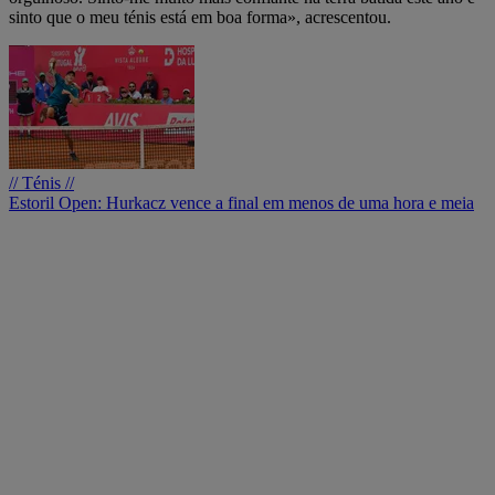
sinto que o meu ténis está em boa forma», acrescentou.
// Ténis //
Estoril Open: Hurkacz vence a final em menos de uma hora e meia