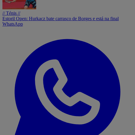
// Ténis //
Estoril Open: Hurkacz bate carrasco de Borges e está na final
WhatsApp