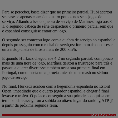
Para se perceber, basta dizer que no primeiro parcial, Hubi acertou
sete ases e apenas concedeu quatro pontos nos seus jogos de
serviço. Aliando a isso a quebra de serviço de Martínez logo aos 3-
1, o segundo cabeça de série despachou o primeiro parcial sem que
o espanhol conseguisse entrar em jogo.
O segundo set começou logo com a quebra de serviço ao espanhol e
depois prosseguiu com o recital de serviços: foram mais oito ases e
uma mãop cheia de tiros a mais de 200 km/h.
E quando Hurkacz chegou aos 4-2 no segundo parcial, com pouco
mais de uma hora de jogo, Martínez deixou a frustração para trás e
passou a querer divertir-se também nesta sua primeira final em
Portugal, como mosta uma pirueta antes de um smash no sétimo
jogo de serviço.
No final, Hurkacz acabou com a hegemonia espanhola no Estoril
Open, impedindo que o quarto jogador espanhol a chegar à final
levasse o troféu. O polaco conseguiu a sua primeira conquista em
terra batida e assegurou a subida ao oitavo lugar do ranking ATP, já
a partir da próxima segunda-feira.