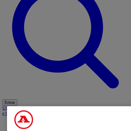
Entrar
Últimas
Mercado
Opinião
iGaming Hub
A BOLA SUGERE
Barba
e Cabelo