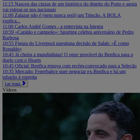
11:15
Nasceu das cinzas de um histórico do distrito do Porto e agora
vai estrear-se nos nacionais
11:00
Zalazar não é (nem nunca será) um Trincão. A BOLA
explica...
11:00
Carlos André Gomes - a entrevista na íntegra
10:59
«Capitão e campeão»: Sporting celebra aniversário de Pedro
Barbosa
10:55
Figura do Liverpool questiona decisão de Salah: «É como
Ronaldo»
10:45
Já cheira a mundialistas! O onze provável do Benfica para o
duelo com o Hearts
10:45
Oficial: Benfica renova com recém-convocado para a Seleção
10:35
Mercado: Fenerbahçe quer negociar ex-Benfica e há um
tubarão à espreita
Ler mais
Vídeos