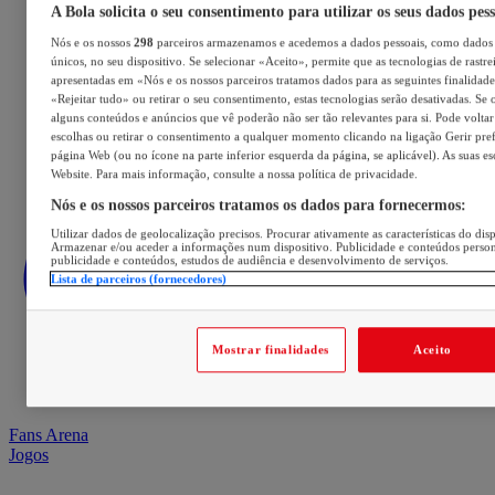
A Bola solicita o seu consentimento para utilizar os seus dados pes
Nós e os nossos
298
parceiros armazenamos e acedemos a dados pessoais, como dados 
únicos, no seu dispositivo. Se selecionar «Aceito», permite que as tecnologias de rastre
apresentadas em «Nós e os nossos parceiros tratamos dados para as seguintes finalidades
«Rejeitar tudo» ou retirar o seu consentimento, estas tecnologias serão desativadas. Se 
alguns conteúdos e anúncios que vê poderão não ser tão relevantes para si. Pode voltar 
escolhas ou retirar o consentimento a qualquer momento clicando na ligação Gerir prefe
página Web (ou no ícone na parte inferior esquerda da página, se aplicável). As suas e
Website. Para mais informação, consulte a nossa política de privacidade.
Nós e os nossos parceiros tratamos os dados para fornecermos:
Utilizar dados de geolocalização precisos. Procurar ativamente as características do disp
Armazenar e/ou aceder a informações num dispositivo. Publicidade e conteúdos perso
publicidade e conteúdos, estudos de audiência e desenvolvimento de serviços.
Lista de parceiros (fornecedores)
Mostrar finalidades
Aceito
Fans Arena
Jogos