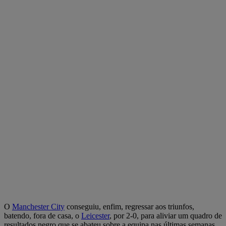
O
Manchester City
conseguiu, enfim, regressar aos triunfos,
batendo, fora de casa, o
Leicester
, por 2-0, para aliviar um quadro de
resultados negro que se abateu sobre a equipa nas últimas semanas,