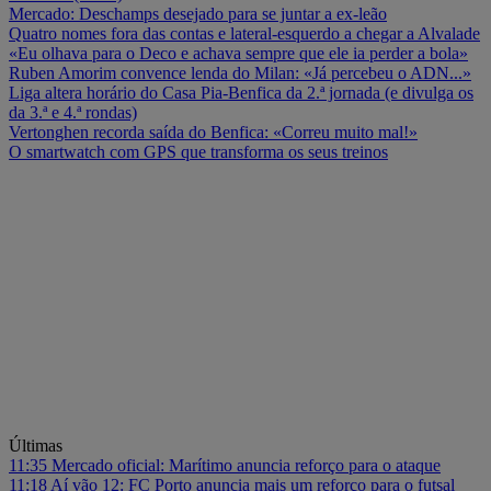
Mercado: Deschamps desejado para se juntar a ex-leão
Quatro nomes fora das contas e lateral-esquerdo a chegar a Alvalade
«Eu olhava para o Deco e achava sempre que ele ia perder a bola»
Ruben Amorim convence lenda do Milan: «Já percebeu o ADN...»
Liga altera horário do Casa Pia-Benfica da 2.ª jornada (e divulga os
da 3.ª e 4.ª rondas)
Vertonghen recorda saída do Benfica: «Correu muito mal!»
O smartwatch com GPS que transforma os seus treinos
Últimas
11:35
Mercado oficial: Marítimo anuncia reforço para o ataque
11:18
Aí vão 12: FC Porto anuncia mais um reforço para o futsal