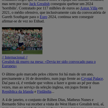
mas nem por isso
Jack Grealish
conseguiu quebrar um 2024
'horribilis'. Contratado por 117 milhões de euros ao
Aston Villa
em
2021, o médio ofensivo, que inclusivamente caiu da convocatória de
Gareth Southgate para o
Euro
2024, continua sem conseguir
afirmar-se de vez no Etihad.
// Internacional //
Grealish dá murro na mesa: «Devia ter sido convocado para o
Europeu»
O último golo marcado pelos
citizens
foi há mais de um ano,
precisamente a 16 de dezembro, num jogo frente ao
Crystal Palace
.
Daí para cá, é verdade que voltou a fazer o gosto ao pé por duas
vezes, mas ao serviço da seleção inglesa, em jogos frente à
República da Irlanda
e
Finlândia
...
A 4 de janeiro, o conjunto de Rúben Dias, Matheus Nunes e
Bernardo Silva vai receber a visita do West Ham e Grealish terá, aí,