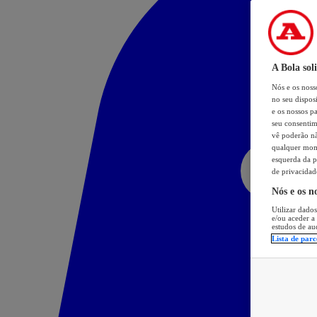
A Bola sol
Nós e os nos
no seu dispos
e os nossos pa
seu consentim
vê poderão não
qualquer mome
esquerda da p
de privacidad
Nós e os n
Utilizar dados
e/ou aceder a
estudos de au
Lista de parc