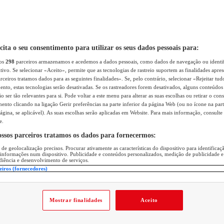
icita o seu consentimento para utilizar os seus dados pessoais para:
sos
298
parceiros armazenamos e acedemos a dados pessoais, como dados de navegação ou identif
itivo. Se selecionar «Aceito», permite que as tecnologias de rastreio suportem as finalidades apr
rceiros tratamos dados para as seguintes finalidades». Se, pelo contrário, selecionar «Rejeitar tud
ento, estas tecnologias serão desativadas. Se os rastreadores forem desativados, alguns conteúdo
 ser tão relevantes para si. Pode voltar a este menu para alterar as suas escolhas ou retirar o con
nto clicando na ligação Gerir preferências na parte inferior da página Web (ou no ícone na part
ágina, se aplicável). As suas escolhas serão aplicadas em Website. Para mais informação, consulte 
e.
ossos parceiros tratamos os dados para fornecermos:
 de geolocalização precisos. Procurar ativamente as características do dispositivo para identifica
 informações num dispositivo. Publicidade e conteúdos personalizados, medição de publicidade e
diência e desenvolvimento de serviços.
eiros (fornecedores)
Mostrar finalidades
Aceito