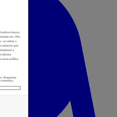
icadores únicos,
esentadas em «Nós
o» ou retirar o
s e anúncios que
sentimento a
e inferior
a nossa política
ção. Armazenar
 conteúdos,