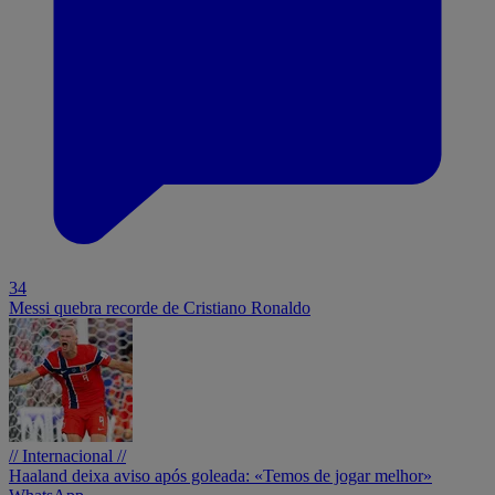
34
Messi quebra recorde de Cristiano Ronaldo
// Internacional //
Haaland deixa aviso após goleada: «Temos de jogar melhor»