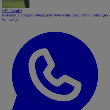
// Nacional //
Mercado, evolução e adaptações: tudo o que disse Sérgio Conceição
WhatsApp