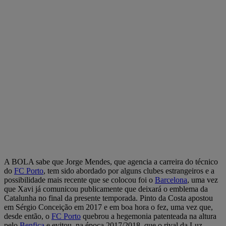
A BOLA sabe que Jorge Mendes, que agencia a carreira do técnico
do
FC Porto
, tem sido abordado por alguns clubes estrangeiros e a
possibilidade mais recente que se colocou foi o
Barcelona
, uma vez
que Xavi já comunicou publicamente que deixará o emblema da
Catalunha no final da presente temporada. Pinto da Costa apostou
em Sérgio Conceição em 2017 e em boa hora o fez, uma vez que,
desde então, o
FC Porto
quebrou a hegemonia patenteada na altura
pelo
Benfica
e evitou, na época 2017/2018, que o rival da Luz