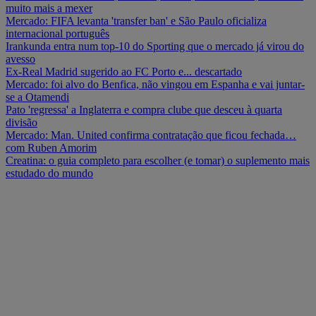
muito mais a mexer
Mercado: FIFA levanta 'transfer ban' e São Paulo oficializa
internacional português
Irankunda entra num top-10 do Sporting que o mercado já virou do
avesso
Ex-Real Madrid sugerido ao FC Porto e... descartado
Mercado: foi alvo do Benfica, não vingou em Espanha e vai juntar-
se a Otamendi
Pato 'regressa' a Inglaterra e compra clube que desceu à quarta
divisão
Mercado: Man. United confirma contratação que ficou fechada…
com Ruben Amorim
Creatina: o guia completo para escolher (e tomar) o suplemento mais
estudado do mundo