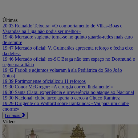
Últimas
20:03
Reinaldo Teixeira: «O comportamento de Villas-Boas e
Varandas na Liga não podia ser melhor»
19:48
Mercado: suplente torna-se no quinto guarda-redes mais caro
de sempre
19:47
Mercado oficial: V. Guimarães apresenta reforço e fecha eixo
da defesa
19:46
Mercado oficial: ex-SC Braga não tem espaço no Dortmund e
segue para Itália
19:42
Farioli e adjuntos voltaram à ala Pediátrica do São João
(fotos)
19:39
Portimonense oficializou 11 reforços
19:30
Conor McGregor: «A cirurgia correu lindamente!»
19:30
Santa Clara: experiência e irreverência no ataque ao Nacional
19:30
Nacional: clube turco aperta o cerco a Chuco Ramírez
19:29
Dirigente do Watford sobre Irankunda: «Vai para um clube
enorme»
Ler mais
Vídeos