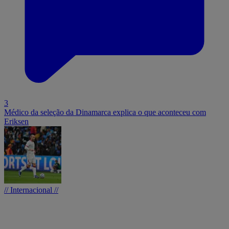
3
Médico da seleção da Dinamarca explica o que aconteceu com
Eriksen
// Internacional //