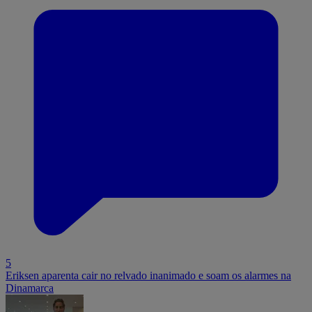
5
Eriksen aparenta cair no relvado inanimado e soam os alarmes na
Dinamarca