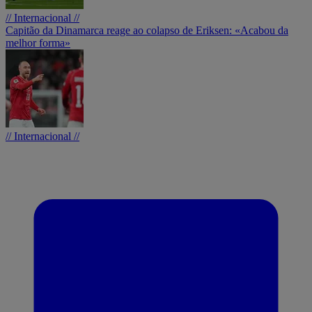
// Internacional //
Capitão da Dinamarca reage ao colapso de Eriksen: «Acabou da
melhor forma»
// Internacional //