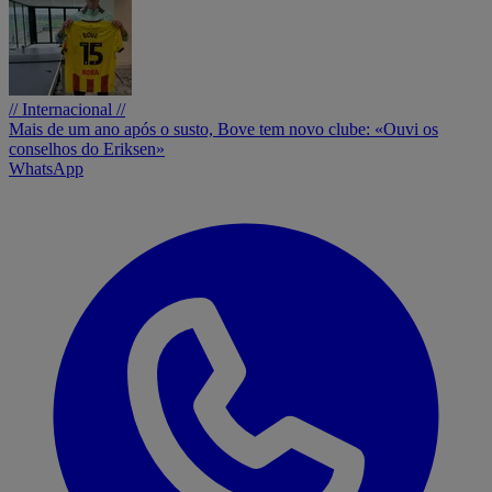
// Internacional //
Mais de um ano após o susto, Bove tem novo clube: «Ouvi os
conselhos do Eriksen»
WhatsApp