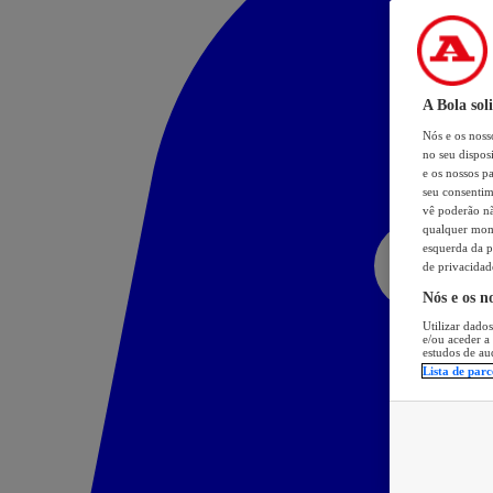
A Bola sol
Nós e os nos
no seu dispos
e os nossos pa
seu consentim
vê poderão não
qualquer mome
esquerda da p
de privacidad
Nós e os n
Utilizar dados
e/ou aceder a
estudos de au
Lista de parc