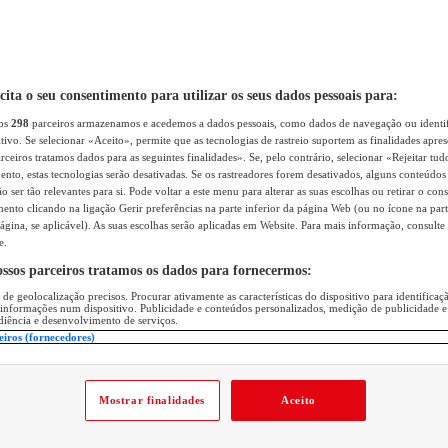
icita o seu consentimento para utilizar os seus dados pessoais para:
sos
298
parceiros armazenamos e acedemos a dados pessoais, como dados de navegação ou identif
itivo. Se selecionar «Aceito», permite que as tecnologias de rastreio suportem as finalidades apr
rceiros tratamos dados para as seguintes finalidades». Se, pelo contrário, selecionar «Rejeitar tud
ento, estas tecnologias serão desativadas. Se os rastreadores forem desativados, alguns conteúdo
 ser tão relevantes para si. Pode voltar a este menu para alterar as suas escolhas ou retirar o con
nto clicando na ligação Gerir preferências na parte inferior da página Web (ou no ícone na part
ágina, se aplicável). As suas escolhas serão aplicadas em Website. Para mais informação, consulte 
e.
ossos parceiros tratamos os dados para fornecermos:
 de geolocalização precisos. Procurar ativamente as características do dispositivo para identifica
 informações num dispositivo. Publicidade e conteúdos personalizados, medição de publicidade e
diência e desenvolvimento de serviços.
eiros (fornecedores)
Mostrar finalidades
Aceito