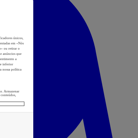
icadores únicos,
esentadas em «Nós
o» ou retirar o
s e anúncios que
sentimento a
e inferior
a nossa política
ção. Armazenar
 conteúdos,