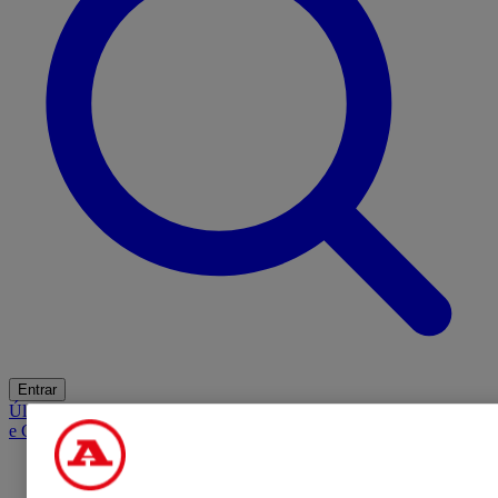
Entrar
Últimas
Mercado
Opinião
iGaming Hub
A BOLA SUGERE
Barba
e Cabelo