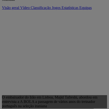
Visão geral
Vídeo
Classificação
Jogos
Estatísticas
Equipas
O embaixador do Irão em Lisboa, Majid Tafreshi, abordou em
entrevista a A BOLA a passagem de vários anos do treinador
português na seleção iraniana