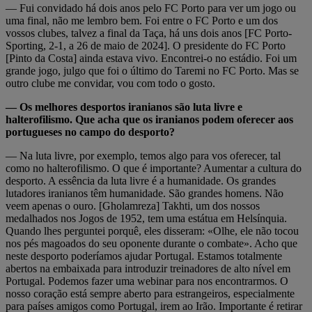
— Fui convidado há dois anos pelo FC Porto para ver um jogo ou
uma final, não me lembro bem. Foi entre o FC Porto e um dos
vossos clubes, talvez a final da Taça, há uns dois anos [FC Porto-
Sporting, 2-1, a 26 de maio de 2024]. O presidente do FC Porto
[Pinto da Costa] ainda estava vivo. Encontrei-o no estádio. Foi um
grande jogo, julgo que foi o último do Taremi no FC Porto. Mas se
outro clube me convidar, vou com todo o gosto.
— Os melhores desportos iranianos são luta livre e
halterofilismo. Que acha que os iranianos podem oferecer aos
portugueses no campo do desporto?
— Na luta livre, por exemplo, temos algo para vos oferecer, tal
como no halterofilismo. O que é importante? Aumentar a cultura do
desporto. A essência da luta livre é a humanidade. Os grandes
lutadores iranianos têm humanidade. São grandes homens. Não
veem apenas o ouro. [Gholamreza] Takhti, um dos nossos
medalhados nos Jogos de 1952, tem uma estátua em Helsínquia.
Quando lhes perguntei porquê, eles disseram: «Olhe, ele não tocou
nos pés magoados do seu oponente durante o combate». Acho que
neste desporto poderíamos ajudar Portugal. Estamos totalmente
abertos na embaixada para introduzir treinadores de alto nível em
Portugal. Podemos fazer uma webinar para nos encontrarmos. O
nosso coração está sempre aberto para estrangeiros, especialmente
para países amigos como Portugal, irem ao Irão. Importante é retirar