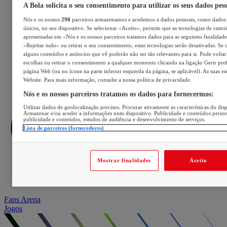
A Bola solicita o seu consentimento para utilizar os seus dados pes
Nós e os nossos
298
parceiros armazenamos e acedemos a dados pessoais, como dados 
únicos, no seu dispositivo. Se selecionar «Aceito», permite que as tecnologias de rastre
apresentadas em «Nós e os nossos parceiros tratamos dados para as seguintes finalidades
«Rejeitar tudo» ou retirar o seu consentimento, estas tecnologias serão desativadas. Se 
alguns conteúdos e anúncios que vê poderão não ser tão relevantes para si. Pode voltar 
escolhas ou retirar o consentimento a qualquer momento clicando na ligação Gerir prefe
página Web (ou no ícone na parte inferior esquerda da página, se aplicável). As suas e
Website. Para mais informação, consulte a nossa política de privacidade.
Nós e os nossos parceiros tratamos os dados para fornecermos:
Utilizar dados de geolocalização precisos. Procurar ativamente as características do disp
Armazenar e/ou aceder a informações num dispositivo. Publicidade e conteúdos perso
publicidade e conteúdos, estudos de audiência e desenvolvimento de serviços.
Lista de parceiros (fornecedores)
Mostrar finalidades
Aceito
Fans Arena
Jogos