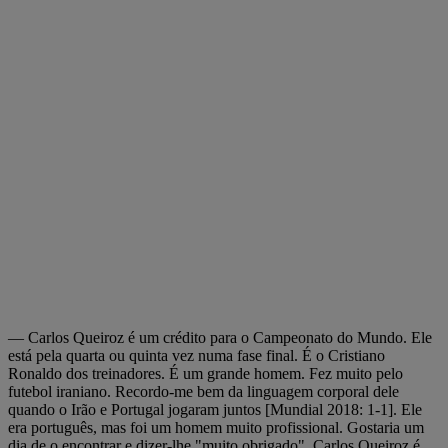
— Carlos Queiroz é um crédito para o Campeonato do Mundo. Ele
está pela quarta ou quinta vez numa fase final. É o Cristiano
Ronaldo dos treinadores. É um grande homem. Fez muito pelo
futebol iraniano. Recordo-me bem da linguagem corporal dele
quando o Irão e Portugal jogaram juntos [Mundial 2018: 1-1]. Ele
era português, mas foi um homem muito profissional. Gostaria um
dia de o encontrar e dizer-lhe "muito obrigado". Carlos Queiroz é