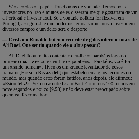
— São acordos ou papéis. Precisamos de vontade. Temos bons
investidores no Irão e muitos deles disseram-me que gostariam de vir
a Portugal e investir aqui. Se a vontade política for flexível em
Portugal, asseguro-lhe que podemos ter mais iranianos a investir em
diversos campos e um deles será o desporto.
— Cristiano Ronaldo bateu o recorde de golos internacionais de
Ali Daei. Que sentiu quando ele o ultrapassou?
— Ali Daei ficou muito contente e deu-lhe os parabéns logo no
primeiro dia. Tweetou e deu-lhe os parabéns: «Parabéns, você foi
um grande homem». Tivemos um grande levantador de pesos
iraniano [Hossein Rezazadeh] que estabeleceu alguns recordes do
mundo, mas quando estes foram batidos, anos depois, ele afirmou:
«Estou feliz!». Veja o caso de Usain Bolt. Correu os 100 metros em
nove segundos e pouco [9,58] e não deve estar preocupado sobre
quem vai fazer melhor.