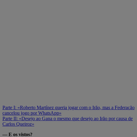
Parte I: «Roberto Martínez queria jogar com o Irão, mas a Federação
cancelou jogo por WhatsApp»
Parte II: «Desejo ao Gana o mesmo que desejo ao Irão por causa de
Carlos Queiroz»
— E os vistos?