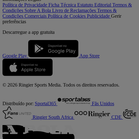
Política de Privacidade
Ficha Técnica
Estatuto Editorial
Termos &
Condições
Sobre A Bola
Livro de Reclamações
Termos &
Condições Comerciais
Política de Cookies
Publicidade
Gerir
preferências
Descarregue a
app gratuita
Google Play
App Store
© 2026 Ringier Sports Media. Todos os direitos reservados.
Distribuído por:
Sportal365
Fãs Unidos
Ringier South Africa
CDE