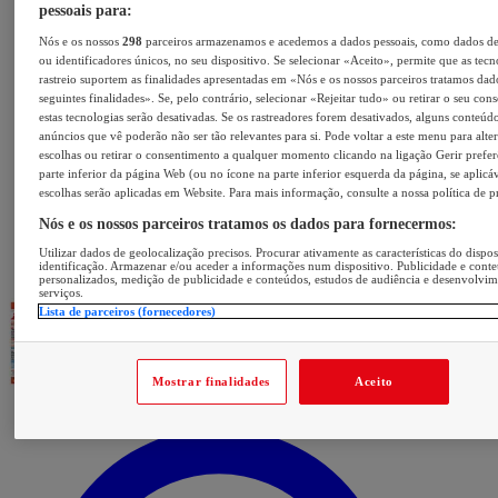
pessoais para:
Nós e os nossos
298
parceiros armazenamos e acedemos a dados pessoais, como dados d
ou identificadores únicos, no seu dispositivo. Se selecionar «Aceito», permite que as tecn
rastreio suportem as finalidades apresentadas em «Nós e os nossos parceiros tratamos dad
seguintes finalidades». Se, pelo contrário, selecionar «Rejeitar tudo» ou retirar o seu con
estas tecnologias serão desativadas. Se os rastreadores forem desativados, alguns conteúd
anúncios que vê poderão não ser tão relevantes para si. Pode voltar a este menu para alter
escolhas ou retirar o consentimento a qualquer momento clicando na ligação Gerir prefer
parte inferior da página Web (ou no ícone na parte inferior esquerda da página, se aplicáv
escolhas serão aplicadas em Website. Para mais informação, consulte a nossa política de p
Nós e os nossos parceiros tratamos os dados para fornecermos:
Utilizar dados de geolocalização precisos. Procurar ativamente as características do dispos
identificação. Armazenar e/ou aceder a informações num dispositivo. Publicidade e cont
personalizados, medição de publicidade e conteúdos, estudos de audiência e desenvolvi
serviços.
Lista de parceiros (fornecedores)
Mostrar finalidades
Aceito