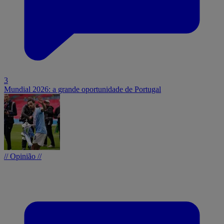
3
Mundial 2026: a grande oportunidade de Portugal
// Opinião //