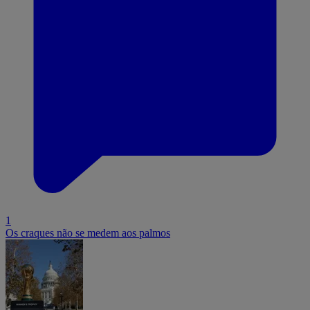
1
Os craques não se medem aos palmos