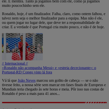
ele. É mentira. Tanto já jogámos bem com ele, como já jogámos
muito poucochinho sem ele.
Ronaldo, hoje, é um finalizador. Falha, claro, como ontem falhou, e
talvez nem seja o melhor finalizador para a equipa. Mas não é ele,
ou quem jogar no lugar dele, que deve ter a responsabilidade de
criar. E a verdade é que Portugal cria muito pouco, e não é de hoje.
// Internacional //
«Ronaldo não acompanha Messi» e «estreia dececionante»: o
Portugal-RD Congo visto lá fora
Vá lá que
João Neves
marcou um golito de cabeça — se o não
tivesse feito, a nossa série sem marcar em fases finais de Europeus e
Mundiais teria chegado às sete horas e meia. Pôr isso nas costas de
Ronaldo é peso a mais para 41 anos...