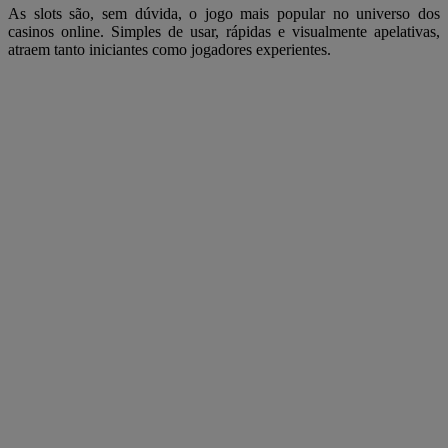
As slots são, sem dúvida, o jogo mais popular no universo dos
casinos online. Simples de usar, rápidas e visualmente apelativas,
atraem tanto iniciantes como jogadores experientes.