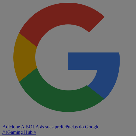
Adicione A BOLA às suas preferências do Google
// iGaming Hub //