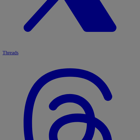
Threads