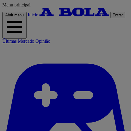
Menu principal
Início
Abrir menu
Entrar
Últimas
Mercado
Opinião