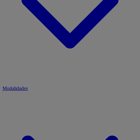
Modalidades