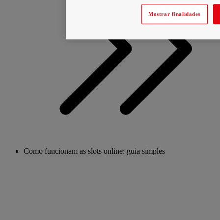
Mostrar finalidades
Como funcionam as slots online: guia simples