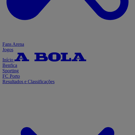
Fans Arena
Jogos
Início
Benfica
Sporting
FC Porto
Resultados e Classificações