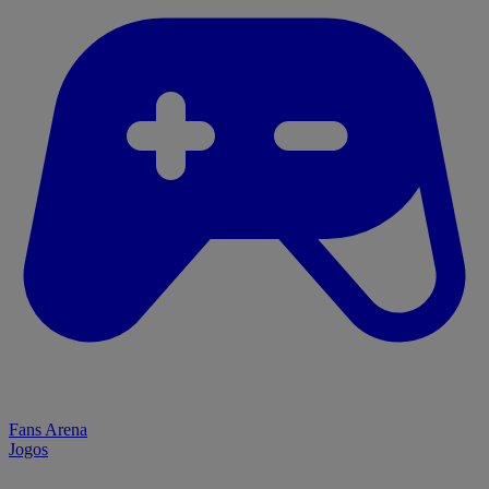
Fans Arena
Jogos