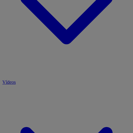
Vídeos