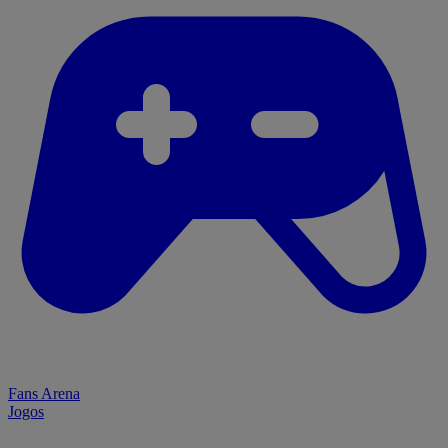
Fans Arena
Jogos