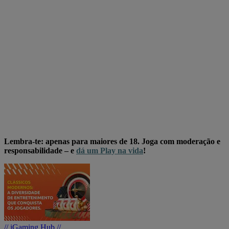
Lembra-te: apenas para maiores de 18. Joga com moderação e
responsabilidade – e
dá um Play na vida
!
// iGaming Hub //