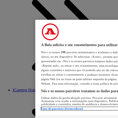
A Bola solicita o seu consentimento para utilizar
Nós e os nossos
298
parceiros armazenamos e acedemos a dados
únicos, no seu dispositivo. Se selecionar «Aceito», permite que 
apresentadas em «Nós e os nossos parceiros tratamos dados para 
«Rejeitar tudo» ou retirar o seu consentimento, estas tecnologia
alguns conteúdos e anúncios que vê poderão não ser tão relevant
escolhas ou retirar o consentimento a qualquer momento clicand
página Web (ou no ícone na parte inferior esquerda da página, s
Website. Para mais informação, consulte a nossa política de pri
iGaming Hub
Nós e os nossos parceiros tratamos os dados par
Utilizar dados de geolocalização precisos. Procurar ativamente a
Armazenar e/ou aceder a informações num dispositivo. Publici
publicidade e conteúdos, estudos de audiência e desenvolvimen
Lista de parceiros (fornecedores)