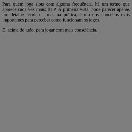
Para quem joga slots com alguma frequência, há um termo que
aparece cada vez mais: RTP. À primeira vista, pode parecer apenas
um detalhe técnico – mas na prática, é um dos conceitos mais
importantes para perceber como funcionam os jogos.
E, acima de tudo, para jogar com mais consciência.