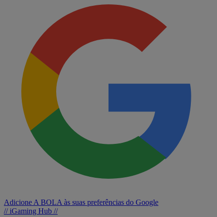
Adicione A BOLA às suas preferências do Google
// iGaming Hub //