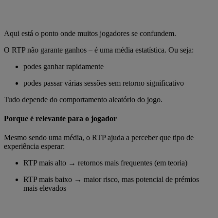
Aqui está o ponto onde muitos jogadores se confundem.
O RTP não garante ganhos – é uma média estatística. Ou seja:
podes ganhar rapidamente
podes passar várias sessões sem retorno significativo
Tudo depende do comportamento aleatório do jogo.
Porque é relevante para o jogador
Mesmo sendo uma média, o RTP ajuda a perceber que tipo de
experiência esperar:
RTP mais alto → retornos mais frequentes (em teoria)
RTP mais baixo → maior risco, mas potencial de prémios
mais elevados