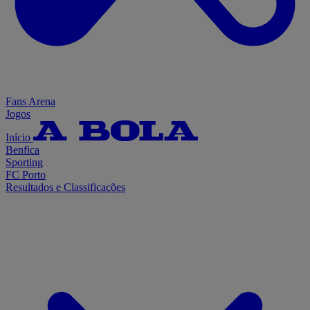
Fans Arena
Jogos
Início
Benfica
Sporting
FC Porto
Resultados e Classificações