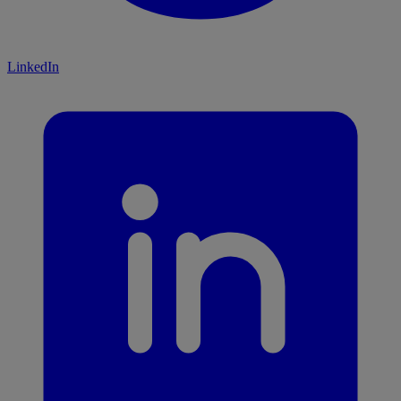
LinkedIn