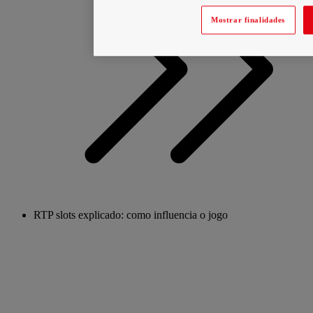
Mostrar finalidades
RTP slots explicado: como influencia o jogo