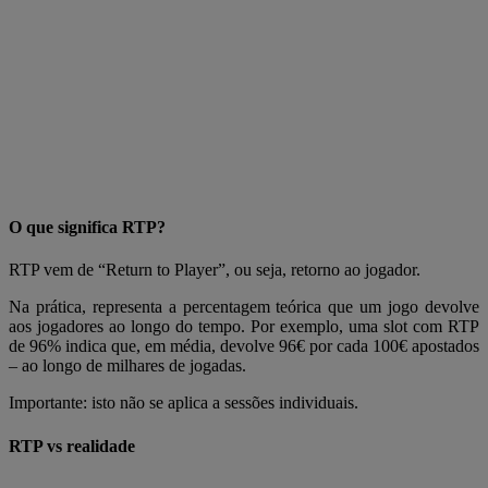
O que significa RTP?
RTP vem de “Return to Player”, ou seja, retorno ao jogador.
Na prática, representa a percentagem teórica que um jogo devolve
aos jogadores ao longo do tempo. Por exemplo, uma slot com RTP
de 96% indica que, em média, devolve 96€ por cada 100€ apostados
– ao longo de milhares de jogadas.
Importante: isto não se aplica a sessões individuais.
RTP vs realidade