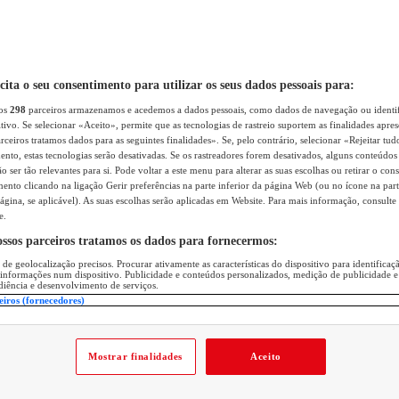
icita o seu consentimento para utilizar os seus dados pessoais para:
sos
298
parceiros armazenamos e acedemos a dados pessoais, como dados de navegação ou identif
itivo. Se selecionar «Aceito», permite que as tecnologias de rastreio suportem as finalidades apr
rceiros tratamos dados para as seguintes finalidades». Se, pelo contrário, selecionar «Rejeitar tud
ento, estas tecnologias serão desativadas. Se os rastreadores forem desativados, alguns conteúdo
 ser tão relevantes para si. Pode voltar a este menu para alterar as suas escolhas ou retirar o con
nto clicando na ligação Gerir preferências na parte inferior da página Web (ou no ícone na part
ágina, se aplicável). As suas escolhas serão aplicadas em Website. Para mais informação, consulte 
e.
ossos parceiros tratamos os dados para fornecermos:
 de geolocalização precisos. Procurar ativamente as características do dispositivo para identifica
 informações num dispositivo. Publicidade e conteúdos personalizados, medição de publicidade e
diência e desenvolvimento de serviços.
eiros (fornecedores)
Mostrar finalidades
Aceito