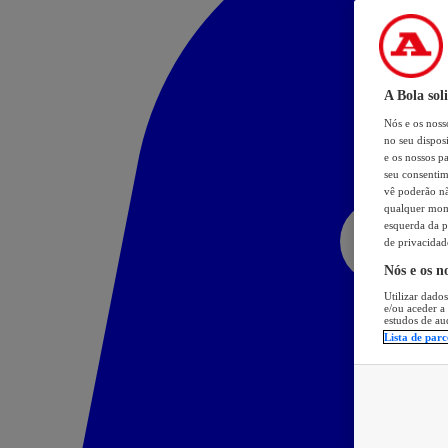
A Bola sol
Nós e os nos
no seu dispos
e os nossos pa
seu consentim
vê poderão não
qualquer mome
esquerda da p
de privacidad
Nós e os n
Utilizar dados
e/ou aceder a
estudos de au
Lista de parc