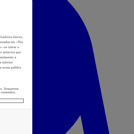
icadores únicos,
esentadas em «Nós
o» ou retirar o
s e anúncios que
sentimento a
e inferior
a nossa política
ção. Armazenar
 conteúdos,