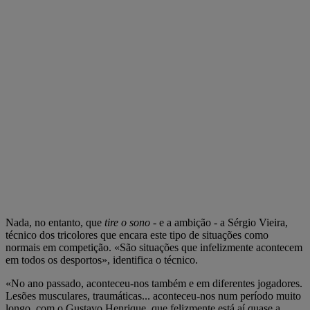
Nada, no entanto, que
tire o sono
- e a ambição - a Sérgio Vieira,
técnico dos tricolores que encara este tipo de situações como
normais em competição. «São situações que infelizmente acontecem
em todos os desportos», identifica o técnico.
«No ano passado, aconteceu-nos também e em diferentes jogadores.
Lesões musculares, traumáticas... aconteceu-nos num período muito
longo, com o Gustavo Henrique, que felizmente está aí quase a