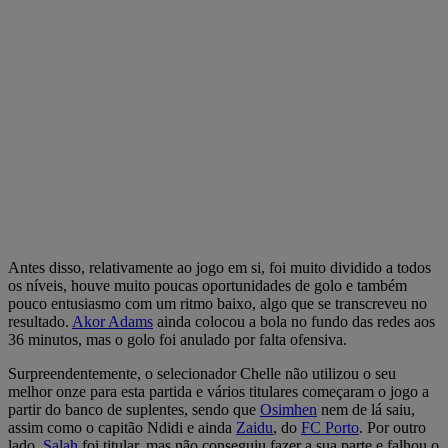
Antes disso, relativamente ao jogo em si, foi muito dividido a todos
os níveis, houve muito poucas oportunidades de golo e também
pouco entusiasmo com um ritmo baixo, algo que se transcreveu no
resultado.
Akor Adams
ainda colocou a bola no fundo das redes aos
36 minutos, mas o golo foi anulado por falta ofensiva.
Surpreendentemente, o selecionador Chelle não utilizou o seu
melhor onze para esta partida e vários titulares começaram o jogo a
partir do banco de suplentes, sendo que
Osimhen
nem de lá saiu,
assim como o capitão Ndidi e ainda
Zaidu
, do
FC Porto
. Por outro
lado,
Salah
foi titular, mas não conseguiu fazer a sua parte e falhou o