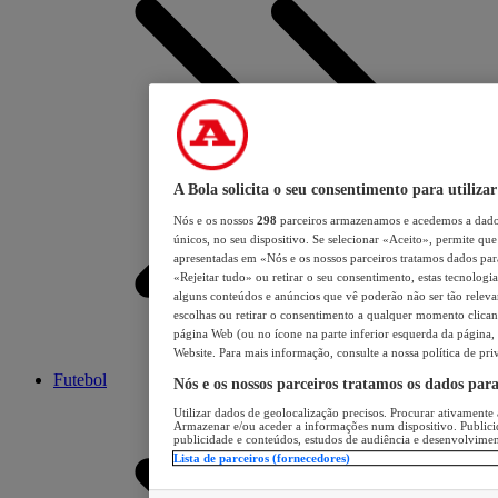
A Bola solicita o seu consentimento para utilizar
Nós e os nossos
298
parceiros armazenamos e acedemos a dados
únicos, no seu dispositivo. Se selecionar «Aceito», permite que 
apresentadas em «Nós e os nossos parceiros tratamos dados para 
«Rejeitar tudo» ou retirar o seu consentimento, estas tecnologia
alguns conteúdos e anúncios que vê poderão não ser tão relevant
escolhas ou retirar o consentimento a qualquer momento clicand
página Web (ou no ícone na parte inferior esquerda da página, s
Website. Para mais informação, consulte a nossa política de pri
Futebol
Nós e os nossos parceiros tratamos os dados par
Utilizar dados de geolocalização precisos. Procurar ativamente a
Armazenar e/ou aceder a informações num dispositivo. Publici
publicidade e conteúdos, estudos de audiência e desenvolvimen
Lista de parceiros (fornecedores)