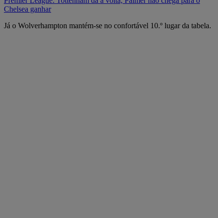
Premier League: Tottenham dá a volta, Palmer não chega para o
Chelsea ganhar
Já o Wolverhampton mantém-se no confortável 10.º lugar da tabela.