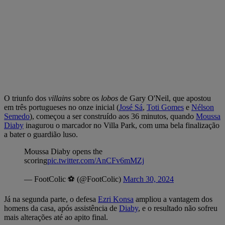
O triunfo dos
villains
sobre os
lobos
de Gary O'Neil, que apostou
em três portugueses no onze inicial (
José Sá
,
Toti Gomes
e
Nélson
Semedo
), começou a ser construído aos 36 minutos, quando
Moussa
Diaby
inagurou o marcador no Villa Park, com uma bela finalização
a bater o guardião luso.
Moussa Diaby opens the
scoring
pic.twitter.com/AnCFv6mMZj
— FootColic ⚽️ (@FootColic)
March 30, 2024
Já na segunda parte, o defesa
Ezri Konsa
ampliou a vantagem dos
homens da casa, após assistência de
Diaby
, e o resultado não sofreu
mais alterações até ao apito final.