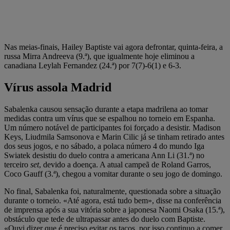
Nas meias-finais, Hailey Baptiste vai agora defrontar, quinta-feira, a
russa Mirra Andreeva (9.ª), que igualmente hoje eliminou a
canadiana Leylah Fernandez (24.ª) por 7(7)-6(1) e 6-3.
Vírus assola Madrid
Sabalenka causou sensação durante a etapa madrilena ao tomar
medidas contra um vírus que se espalhou no torneio em Espanha.
Um número notável de participantes foi forçado a desistir. Madison
Keys, Liudmila Samsonova e Marin Cilic já se tinham retirado antes
dos seus jogos, e no sábado, a polaca número 4 do mundo Iga
Swiatek desistiu do duelo contra a americana Ann Li (31.ª) no
terceiro
set
, devido a doença. A atual campeã de Roland Garros,
Coco Gauff (3.ª), chegou a vomitar durante o seu jogo de domingo.
No final, Sabalenka foi, naturalmente, questionada sobre a situação
durante o torneio. «Até agora, está tudo bem», disse na conferência
de imprensa após a sua vitória sobre a japonesa Naomi Osaka (15.ª),
obstáculo que tede de ultrapassar antes do duelo com Baptiste.
«Ouvi dizer que é preciso evitar os tacos, por isso continuo a comer