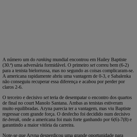
A número um do
ranking
mundial encontrou em Hailey Baptiste
(30.ª) uma adversária formidável. O primeiro
set
correu bem (6-2)
para a tenista bielorrussa, mas no segundo as coisas complicaram-se.
A americana rapidamente abriu uma vantagem de 0-3, e Sabalenka
não conseguiu recuperar essa diferença e acabou por perder por
claros 2-6.
O terceiro e decisivo
set
teria de desempatar o encontro dos quartos
de final no court Manolo Santana. Ambas as tenistas estiveram
muito equilibradas. Aryna parecia ter a vantagem, mas viu Baptiste
regressar com grande força. O desfecho foi decidido num
decisivo
tie-break
, onde a americana foi mais forte ganhando por 6(6)-7(8) e
garantindo a maior vitória da carreira.
Note-se que Aryna desperdiçou uma grande oportunidade para