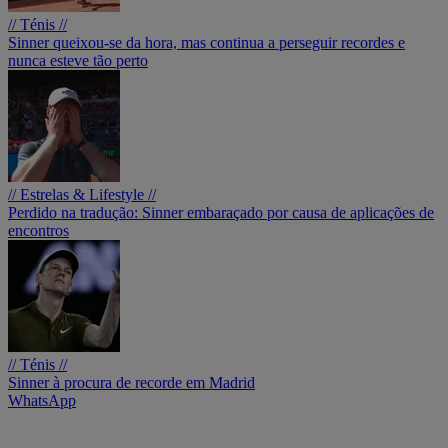
// Ténis //
Sinner queixou-se da hora, mas continua a perseguir recordes e
nunca esteve tão perto
// Estrelas & Lifestyle //
Perdido na tradução: Sinner embaraçado por causa de aplicações de
encontros
// Ténis //
Sinner à procura de recorde em Madrid
WhatsApp