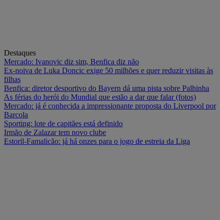
Destaques
Mercado: Ivanovic diz sim, Benfica diz não
Ex-noiva de Luka Doncic exige 50 milhões e quer reduzir visitas às
filhas
Benfica: diretor desportivo do Bayern dá uma pista sobre Palhinha
As férias do herói do Mundial que estão a dar que falar (fotos)
Mercado: já é conhecida a impressionante proposta do Liverpool por
Barcola
Sporting: lote de capitães está definido
Irmão de Zalazar tem novo clube
Estoril-Famalicão: já há onzes para o jogo de estreia da Liga