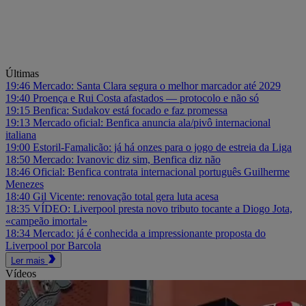
Últimas
19:46
Mercado: Santa Clara segura o melhor marcador até 2029
19:40
Proença e Rui Costa afastados — protocolo e não só
19:15
Benfica: Sudakov está focado e faz promessa
19:13
Mercado oficial: Benfica anuncia ala/pivô internacional
italiana
19:00
Estoril-Famalicão: já há onzes para o jogo de estreia da Liga
18:50
Mercado: Ivanovic diz sim, Benfica diz não
18:46
Oficial: Benfica contrata internacional português Guilherme
Menezes
18:40
Gil Vicente: renovação total gera luta acesa
18:35
VÍDEO: Liverpool presta novo tributo tocante a Diogo Jota,
«campeão imortal»
18:34
Mercado: já é conhecida a impressionante proposta do
Liverpool por Barcola
Ler mais
Vídeos