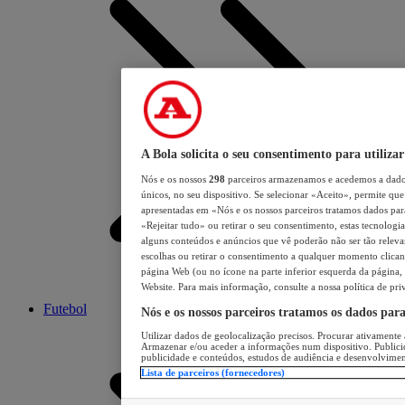
A Bola solicita o seu consentimento para utilizar
Nós e os nossos
298
parceiros armazenamos e acedemos a dados
únicos, no seu dispositivo. Se selecionar «Aceito», permite que 
apresentadas em «Nós e os nossos parceiros tratamos dados para 
«Rejeitar tudo» ou retirar o seu consentimento, estas tecnologia
alguns conteúdos e anúncios que vê poderão não ser tão relevant
escolhas ou retirar o consentimento a qualquer momento clicand
página Web (ou no ícone na parte inferior esquerda da página, s
Website. Para mais informação, consulte a nossa política de pri
Futebol
Nós e os nossos parceiros tratamos os dados par
Utilizar dados de geolocalização precisos. Procurar ativamente a
Armazenar e/ou aceder a informações num dispositivo. Publici
publicidade e conteúdos, estudos de audiência e desenvolvimen
Lista de parceiros (fornecedores)