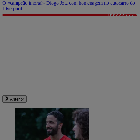
O «campeão imortal» Diogo Jota com homenagem no autocarro do
Liverpool
Anterior