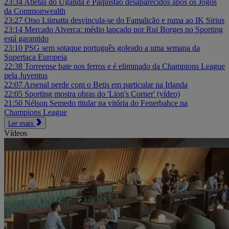
23:34
Atletas do Uganda e Paquistão desaparecidos após os Jogos
da Commonwealth
23:27
Otso Liimatta desvincula-se do Famalicão e ruma ao IK Sirius
23:14
Mercado Alverca: médio lançado por Rui Borges no Sporting
está garantido
23:10
PSG sem sotaque português goleado a uma semana da
Supertaça Europeia
22:38
Torreense bate nos ferros e é eliminado da Champions League
pela Juventus
22:07
Arsenal perde com o Betis em particular na Irlanda
22:05
Sporting mostra obras do 'Lion's Corner' (vídeo)
21:50
Nélson Semedo titular na vitória do Fenerbahçe na
Champions League
Ler mais
Vídeos