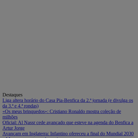
Destaques
Liga altera horário do Casa Pia-Benfica da 2.ª jornada (e divulga os
da 3.ª e 4.ª rondas)
«Os meus brinquedos»: Cristiano Ronaldo mostra coleção de
milhões
Oficial: Al Nassr cede avançado que esteve na agenda do Benfica a
Artur Jorge
Avançam em Inglaterra: Infantino ofereceu a final do Mundial 2030