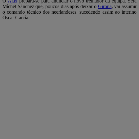
O
Ajax
prepara-se para anunciar o novo treinador da equipa. Será
Míchel Sánchez que, poucos dias após deixar o
Girona
, vai assumir
o comando técnico dos neerlandeses, sucedendo assim ao interino
Óscar García.