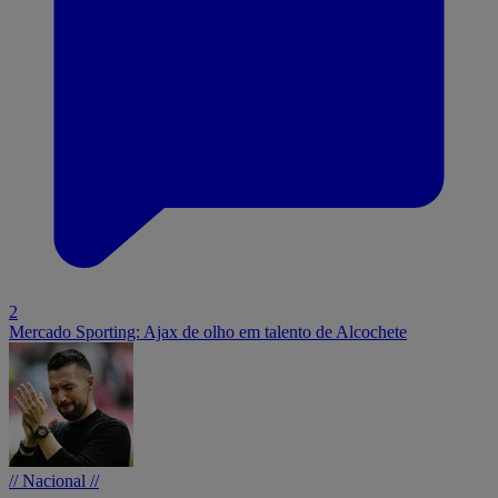
2
Mercado Sporting: Ajax de olho em talento de Alcochete
// Nacional //