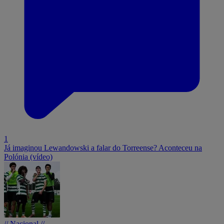
1
Já imaginou Lewandowski a falar do Torreense? Aconteceu na
Polónia (vídeo)
// Nacional //