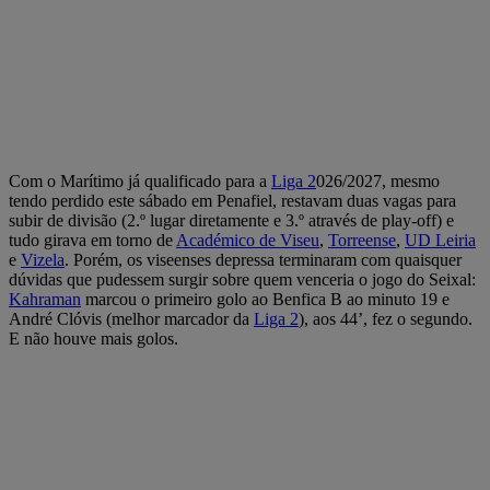
Com o Marítimo já qualificado para a
Liga 2
026/2027, mesmo
tendo perdido este sábado em Penafiel, restavam duas vagas para
subir de divisão (2.º lugar diretamente e 3.º através de play-off) e
tudo girava em torno de
Académico de Viseu
,
Torreense
,
UD Leiria
e
Vizela
. Porém, os viseenses depressa terminaram com quaisquer
dúvidas que pudessem surgir sobre quem venceria o jogo do Seixal:
Kahraman
marcou o primeiro golo ao Benfica B ao minuto 19 e
André Clóvis (melhor marcador da
Liga 2
), aos 44’, fez o segundo.
E não houve mais golos.