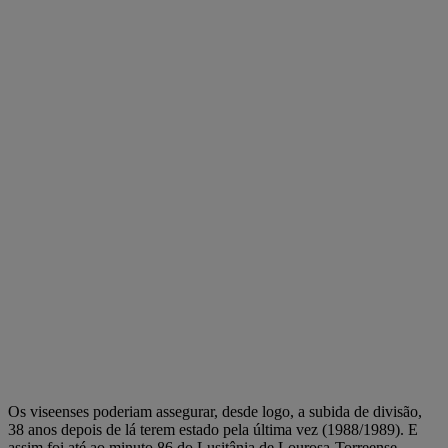
Os viseenses poderiam assegurar, desde logo, a subida de divisão,
38 anos depois de lá terem estado pela última vez (1988/1989). E
assim foi até ao minuto 86 do Lusitânia de Lourosa-Torreense,