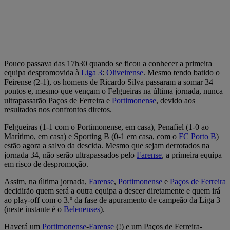
Pouco passava das 17h30 quando se ficou a conhecer a primeira
equipa despromovida à
Liga 3
:
Oliveirense
. Mesmo tendo batido o
Feirense (2-1), os homens de Ricardo Silva passaram a somar 34
pontos e, mesmo que vençam o Felgueiras na última jornada, nunca
ultrapassarão Paços de Ferreira e
Portimonense
, devido aos
resultados nos confrontos diretos.
Felgueiras (1-1 com o Portimonense, em casa), Penafiel (1-0 ao
Marítimo, em casa) e Sporting B (0-1 em casa, com o
FC Porto B
)
estão agora a salvo da descida. Mesmo que sejam derrotados na
jornada 34, não serão ultrapassados pelo
Farense
, a primeira equipa
em risco de despromoção.
Assim, na última jornada,
Farense
,
Portimonense
e
Paços de Ferreira
decidirão quem será a outra equipa a descer diretamente e quem irá
ao play-off com o 3.º da fase de apuramento de campeão da Liga 3
(neste instante é o
Belenenses
).
Haverá um
Portimonense
-
Farense
(!) e um Paços de Ferreira-