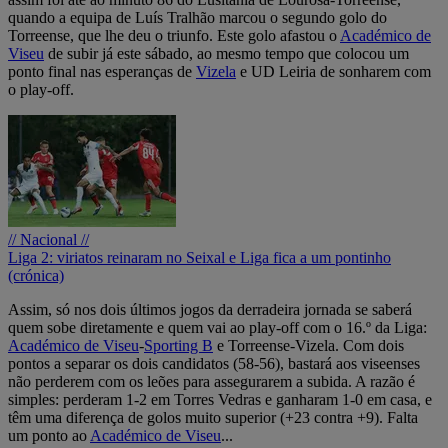
quando a equipa de Luís Tralhão marcou o segundo golo do
Torreense, que lhe deu o triunfo. Este golo afastou o
Académico de
Viseu
de subir já este sábado, ao mesmo tempo que colocou um
ponto final nas esperanças de
Vizela
e UD Leiria de sonharem com
o play-off.
// Nacional //
Liga 2: viriatos reinaram no Seixal e Liga fica a um pontinho
(crónica)
Assim, só nos dois últimos jogos da derradeira jornada se saberá
quem sobe diretamente e quem vai ao play-off com o 16.º da Liga:
Académico de Viseu
-
Sporting B
e Torreense-Vizela. Com dois
pontos a separar os dois candidatos (58-56), bastará aos viseenses
não perderem com os leões para assegurarem a subida. A razão é
simples: perderam 1-2 em Torres Vedras e ganharam 1-0 em casa, e
têm uma diferença de golos muito superior (+23 contra +9). Falta
um ponto ao
Académico de Viseu
...