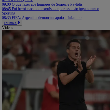
09:00
O que fazer aos humores de Suárez e Pavlidis
08:45
Foi herói e acabou expulso - e por isso não joga contra o
Sporting
08:35
FIFA: Argentina demonstra apoio a Infantino
Ler mais
Vídeos