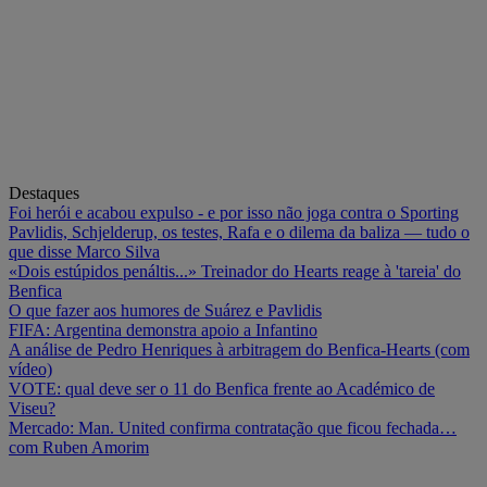
Destaques
Foi herói e acabou expulso - e por isso não joga contra o Sporting
Pavlidis, Schjelderup, os testes, Rafa e o dilema da baliza — tudo o
que disse Marco Silva
«Dois estúpidos penáltis...» Treinador do Hearts reage à 'tareia' do
Benfica
O que fazer aos humores de Suárez e Pavlidis
FIFA: Argentina demonstra apoio a Infantino
A análise de Pedro Henriques à arbitragem do Benfica-Hearts (com
vídeo)
VOTE: qual deve ser o 11 do Benfica frente ao Académico de
Viseu?
Mercado: Man. United confirma contratação que ficou fechada…
com Ruben Amorim