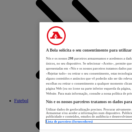
A Bola solicita o seu consentimento para utilizar
Nós e os nossos
298
parceiros armazenamos e acedemos a dados
únicos, no seu dispositivo. Se selecionar «Aceito», permite que 
apresentadas em «Nós e os nossos parceiros tratamos dados para 
«Rejeitar tudo» ou retirar o seu consentimento, estas tecnologia
alguns conteúdos e anúncios que vê poderão não ser tão relevant
escolhas ou retirar o consentimento a qualquer momento clicand
página Web (ou no ícone na parte inferior esquerda da página, s
Website. Para mais informação, consulte a nossa política de pri
Futebol
Nós e os nossos parceiros tratamos os dados par
Utilizar dados de geolocalização precisos. Procurar ativamente a
Armazenar e/ou aceder a informações num dispositivo. Publici
publicidade e conteúdos, estudos de audiência e desenvolvimen
Lista de parceiros (fornecedores)