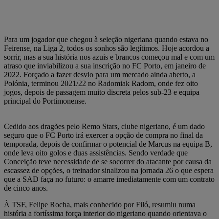
Para um jogador que chegou à seleção nigeriana quando estava no
Feirense, na Liga 2, todos os sonhos são legítimos. Hoje acordou a
sorrir, mas a sua história nos azuis e brancos começou mal e com um
atraso que inviabilizou a sua inscrição no FC Porto, em janeiro de
2022. Forçado a fazer desvio para um mercado ainda aberto, a
Polónia, terminou 2021/22 no Radomiak Radom, onde fez oito
jogos, depois de passagem muito discreta pelos sub-23 e equipa
principal do Portimonense.
Cedido aos dragões pelo Remo Stars, clube nigeriano, é um dado
seguro que o FC Porto irá exercer a opção de compra no final da
temporada, depois de confirmar o potencial de Marcus na equipa B,
onde leva oito golos e duas assistências. Sendo verdade que
Conceição teve necessidade de se socorrer do atacante por causa da
escassez de opções, o treinador sinalizou na jornada 26 o que espera
que a SAD faça no futuro: o amarre imediatamente com um contrato
de cinco anos.
À TSF, Felipe Rocha, mais conhecido por Filó, resumiu numa
história a fortíssima força interior do nigeriano quando orientava o