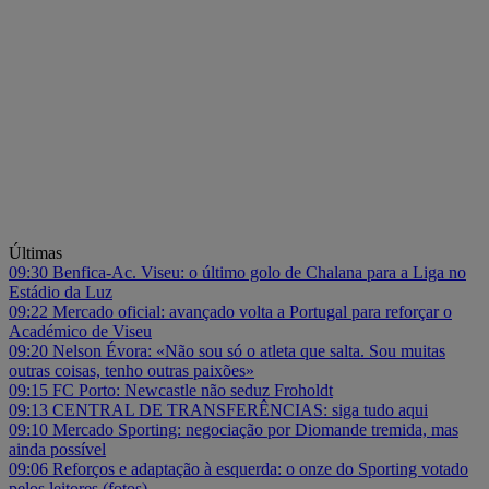
Últimas
09:30
Benfica-Ac. Viseu: o último golo de Chalana para a Liga no
Estádio da Luz
09:22
Mercado oficial: avançado volta a Portugal para reforçar o
Académico de Viseu
09:20
Nelson Évora: «Não sou só o atleta que salta. Sou muitas
outras coisas, tenho outras paixões»
09:15
FC Porto: Newcastle não seduz Froholdt
09:13
CENTRAL DE TRANSFERÊNCIAS: siga tudo aqui
09:10
Mercado Sporting: negociação por Diomande tremida, mas
ainda possível
09:06
Reforços e adaptação à esquerda: o onze do Sporting votado
pelos leitores (fotos)