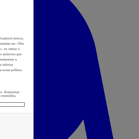
icadores únicos,
esentadas em «Nós
o» ou retirar o
s e anúncios que
sentimento a
e inferior
a nossa política
ção. Armazenar
 conteúdos,