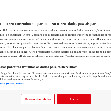
icita o seu consentimento para utilizar os seus dados pessoais para:
sos
298
parceiros armazenamos e acedemos a dados pessoais, como dados de navegação ou identif
itivo. Se selecionar «Aceito», permite que as tecnologias de rastreio suportem as finalidades apr
rceiros tratamos dados para as seguintes finalidades». Se, pelo contrário, selecionar «Rejeitar tud
ento, estas tecnologias serão desativadas. Se os rastreadores forem desativados, alguns conteúdo
 ser tão relevantes para si. Pode voltar a este menu para alterar as suas escolhas ou retirar o con
nto clicando na ligação Gerir preferências na parte inferior da página Web (ou no ícone na part
ágina, se aplicável). As suas escolhas serão aplicadas em Website. Para mais informação, consulte 
e.
ossos parceiros tratamos os dados para fornecermos:
 de geolocalização precisos. Procurar ativamente as características do dispositivo para identifica
 informações num dispositivo. Publicidade e conteúdos personalizados, medição de publicidade e
diência e desenvolvimento de serviços.
eiros (fornecedores)
Mostrar finalidades
Aceito