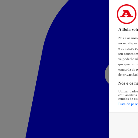
A Bola sol
Nós e os nos
no seu dispos
e os nossos pa
seu consentim
vê poderão não
qualquer mome
esquerda da p
de privacidad
Nós e os n
Utilizar dados
e/ou aceder a
estudos de au
Lista de parc