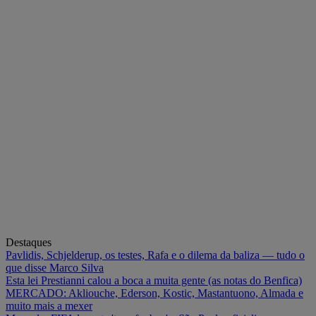
Destaques
Pavlidis, Schjelderup, os testes, Rafa e o dilema da baliza — tudo o
que disse Marco Silva
Esta lei Prestianni calou a boca a muita gente (as notas do Benfica)
MERCADO: Akliouche, Ederson, Kostic, Mastantuono, Almada e
muito mais a mexer