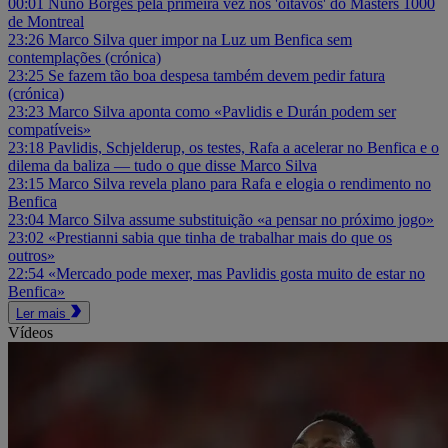
00:01
Nuno Borges pela primeira vez nos 'oitavos' do Masters 1000
de Montreal
23:26
Marco Silva quer impor na Luz um Benfica sem
contemplações (crónica)
23:25
Se fazem tão boa despesa também devem pedir fatura
(crónica)
23:23
Marco Silva aponta como «Pavlidis e Durán podem ser
compatíveis»
23:18
Pavlidis, Schjelderup, os testes, Rafa a acelerar no Benfica e o
dilema da baliza — tudo o que disse Marco Silva
23:15
Marco Silva revela plano para Rafa e elogia o rendimento no
Benfica
23:04
Marco Silva assume substituição «a pensar no próximo jogo»
23:02
«Prestianni sabia que tinha de trabalhar mais do que os
outros»
22:54
«Mercado pode mexer, mas Pavlidis gosta muito de estar no
Benfica»
Ler mais
Vídeos