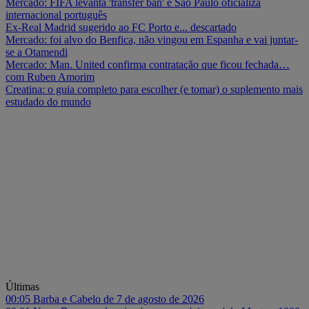
Mercado: FIFA levanta 'transfer ban' e São Paulo oficializa
internacional português
Ex-Real Madrid sugerido ao FC Porto e... descartado
Mercado: foi alvo do Benfica, não vingou em Espanha e vai juntar-
se a Otamendi
Mercado: Man. United confirma contratação que ficou fechada…
com Ruben Amorim
Creatina: o guia completo para escolher (e tomar) o suplemento mais
estudado do mundo
Últimas
00:05
Barba e Cabelo de 7 de agosto de 2026