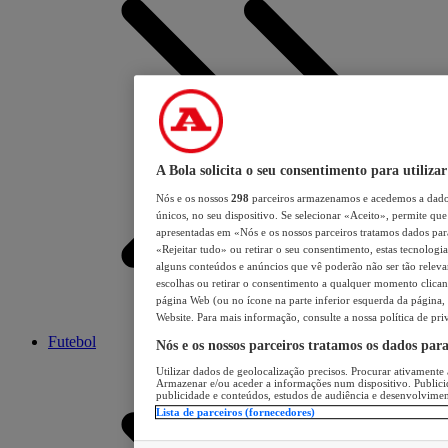
A Bola solicita o seu consentimento para utilizar
Nós e os nossos
298
parceiros armazenamos e acedemos a dados
únicos, no seu dispositivo. Se selecionar «Aceito», permite que 
apresentadas em «Nós e os nossos parceiros tratamos dados para 
«Rejeitar tudo» ou retirar o seu consentimento, estas tecnologia
alguns conteúdos e anúncios que vê poderão não ser tão relevant
escolhas ou retirar o consentimento a qualquer momento clicand
página Web (ou no ícone na parte inferior esquerda da página, s
Website. Para mais informação, consulte a nossa política de pri
Futebol
Nós e os nossos parceiros tratamos os dados par
Utilizar dados de geolocalização precisos. Procurar ativamente a
Armazenar e/ou aceder a informações num dispositivo. Publici
publicidade e conteúdos, estudos de audiência e desenvolvimen
Lista de parceiros (fornecedores)