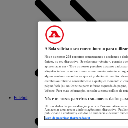
A Bola solicita o seu consentimento para utilizar
Nós e os nossos
298
parceiros armazenamos e acedemos a dados
únicos, no seu dispositivo. Se selecionar «Aceito», permite que 
apresentadas em «Nós e os nossos parceiros tratamos dados para 
«Rejeitar tudo» ou retirar o seu consentimento, estas tecnologia
alguns conteúdos e anúncios que vê poderão não ser tão relevant
escolhas ou retirar o consentimento a qualquer momento clicand
página Web (ou no ícone na parte inferior esquerda da página, s
Website. Para mais informação, consulte a nossa política de pri
Futebol
Nós e os nossos parceiros tratamos os dados par
Utilizar dados de geolocalização precisos. Procurar ativamente a
Armazenar e/ou aceder a informações num dispositivo. Publici
publicidade e conteúdos, estudos de audiência e desenvolvimen
Lista de parceiros (fornecedores)