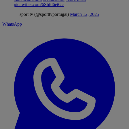
pic.twitter.com/6Shfd6etGc
— sport tv (@sporttvportugal)
March 12, 2025
WhatsApp