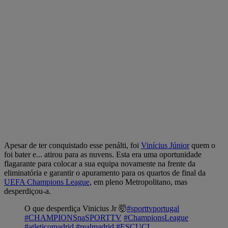
Apesar de ter conquistado esse penálti, foi
Vinícius Júnior
quem o
foi bater e... atirou para as nuvens. Esta era uma oportunidade
flagarante para colocar a sua equipa novamente na frente da
eliminatória e garantir o apuramento para os quartos de final da
UEFA Champions League
, em pleno Metropolitano, mas
desperdiçou-a.
O que desperdiça Vinicius Jr 🤯
#sporttvportugal
#CHAMPIONSnaSPORTTV
#ChampionsLeague
#atleticomadrid
#realmadrid
#ESCUCL