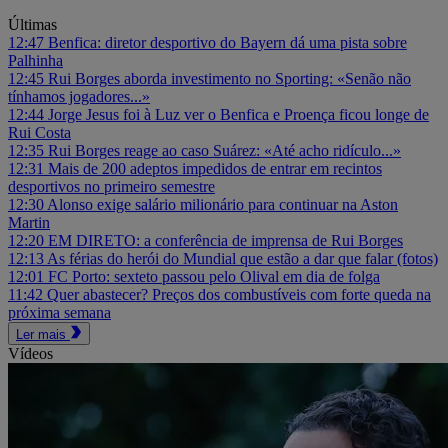
Últimas
12:47
Benfica: diretor desportivo do Bayern dá uma pista sobre
Palhinha
12:45
Rui Borges aborda investimento no Sporting: «Senão não
tínhamos jogadores...»
12:44
Jorge Jesus foi à Luz ver o Benfica e Proença ficou longe de
Rui Costa
12:35
Rui Borges reage ao caso Suárez: «Até acho ridículo...»
12:31
Mais de 200 adeptos impedidos de entrar em recintos
desportivos no primeiro semestre
12:30
Alonso exige salário milionário para continuar na Aston
Martin
12:20
EM DIRETO: a conferência de imprensa de Rui Borges
12:13
As férias do herói do Mundial que estão a dar que falar (fotos)
12:01
FC Porto: sexteto passou pelo Olival em dia de folga
11:42
Quer abastecer? Preços dos combustíveis com forte queda na
próxima semana
Ler mais
Vídeos