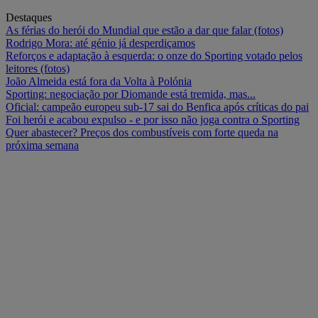
Destaques
As férias do herói do Mundial que estão a dar que falar (fotos)
Rodrigo Mora: até génio já desperdiçamos
Reforços e adaptação à esquerda: o onze do Sporting votado pelos
leitores (fotos)
João Almeida está fora da Volta à Polónia
Sporting: negociação por Diomande está tremida, mas...
Oficial: campeão europeu sub-17 sai do Benfica após críticas do pai
Foi herói e acabou expulso - e por isso não joga contra o Sporting
Quer abastecer? Preços dos combustíveis com forte queda na
próxima semana