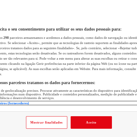
icita o seu consentimento para utilizar os seus dados pessoais para:
sos
298
parceiros armazenamos e acedemos a dados pessoais, como dados de navegação ou identif
itivo. Se selecionar «Aceito», permite que as tecnologias de rastreio suportem as finalidades apr
rceiros tratamos dados para as seguintes finalidades». Se, pelo contrário, selecionar «Rejeitar tud
ento, estas tecnologias serão desativadas. Se os rastreadores forem desativados, alguns conteúdo
 ser tão relevantes para si. Pode voltar a este menu para alterar as suas escolhas ou retirar o con
nto clicando na ligação Gerir preferências na parte inferior da página Web (ou no ícone na part
ágina, se aplicável). As suas escolhas serão aplicadas em Website. Para mais informação, consulte 
e.
ossos parceiros tratamos os dados para fornecermos:
 de geolocalização precisos. Procurar ativamente as características do dispositivo para identifica
 informações num dispositivo. Publicidade e conteúdos personalizados, medição de publicidade e
diência e desenvolvimento de serviços.
eiros (fornecedores)
Mostrar finalidades
Aceito