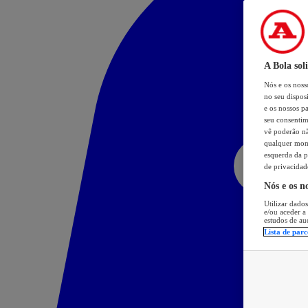
A Bola sol
Nós e os nos
no seu dispos
e os nossos pa
seu consentim
vê poderão não
qualquer mome
esquerda da p
de privacidad
Nós e os n
Utilizar dados
e/ou aceder a
estudos de au
Lista de parc