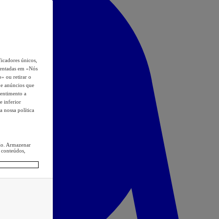
icadores únicos,
esentadas em «Nós
o» ou retirar o
s e anúncios que
sentimento a
e inferior
a nossa política
ção. Armazenar
 conteúdos,