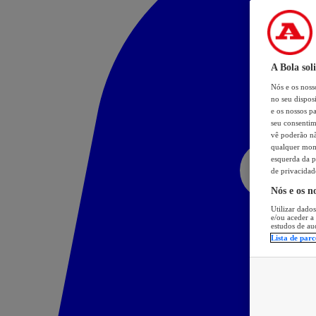
A Bola sol
Nós e os nos
no seu dispos
e os nossos pa
seu consentim
vê poderão não
qualquer mome
esquerda da p
de privacidad
Nós e os n
Utilizar dados
e/ou aceder a
estudos de au
Lista de parc