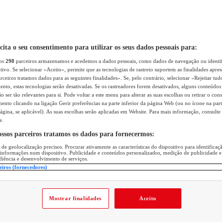
icita o seu consentimento para utilizar os seus dados pessoais para:
sos
298
parceiros armazenamos e acedemos a dados pessoais, como dados de navegação ou identif
itivo. Se selecionar «Aceito», permite que as tecnologias de rastreio suportem as finalidades apr
rceiros tratamos dados para as seguintes finalidades». Se, pelo contrário, selecionar «Rejeitar tud
ento, estas tecnologias serão desativadas. Se os rastreadores forem desativados, alguns conteúdo
 ser tão relevantes para si. Pode voltar a este menu para alterar as suas escolhas ou retirar o con
nto clicando na ligação Gerir preferências na parte inferior da página Web (ou no ícone na part
ágina, se aplicável). As suas escolhas serão aplicadas em Website. Para mais informação, consulte 
e.
ossos parceiros tratamos os dados para fornecermos:
 de geolocalização precisos. Procurar ativamente as características do dispositivo para identifica
 informações num dispositivo. Publicidade e conteúdos personalizados, medição de publicidade e
diência e desenvolvimento de serviços.
eiros (fornecedores)
Mostrar finalidades
Aceito