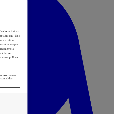
icadores únicos,
esentadas em «Nós
o» ou retirar o
s e anúncios que
sentimento a
e inferior
a nossa política
ção. Armazenar
 conteúdos,