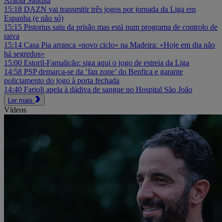
Arábia Saudita
15:18
DAZN vai transmitir três jogos por jornada da Liga em
Espanha (e não só)
15:15
Pistorius saiu da prisão mas está num programa de controlo de
raiva
15:14
Casa Pia arranca «novo ciclo» na Madeira: «Hoje em dia não
há segredos»
15:00
Estoril-Famalicão: siga aqui o jogo de estreia da Liga
14:58
PSP demarca-se da ‘fan zone’ do Benfica e garante
policiamento do jogo à porta fechada
14:40
Farioli apela à dádiva de sangue no Hospital São João
Ler mais
Vídeos