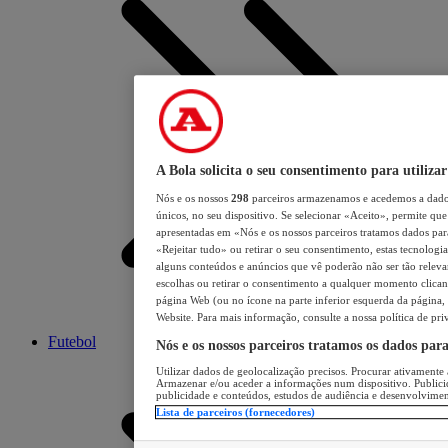
A Bola solicita o seu consentimento para utilizar
Nós e os nossos
298
parceiros armazenamos e acedemos a dados
únicos, no seu dispositivo. Se selecionar «Aceito», permite que 
apresentadas em «Nós e os nossos parceiros tratamos dados para 
«Rejeitar tudo» ou retirar o seu consentimento, estas tecnologia
alguns conteúdos e anúncios que vê poderão não ser tão relevant
escolhas ou retirar o consentimento a qualquer momento clicand
página Web (ou no ícone na parte inferior esquerda da página, s
Website. Para mais informação, consulte a nossa política de pri
Futebol
Nós e os nossos parceiros tratamos os dados par
Utilizar dados de geolocalização precisos. Procurar ativamente a
Armazenar e/ou aceder a informações num dispositivo. Publici
publicidade e conteúdos, estudos de audiência e desenvolvimen
Lista de parceiros (fornecedores)