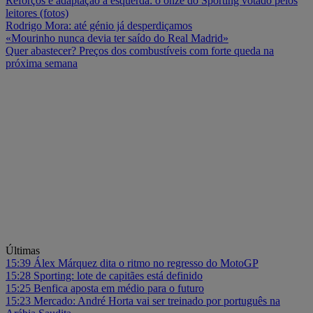
Reforços e adaptação à esquerda: o onze do Sporting votado pelos
leitores (fotos)
Rodrigo Mora: até génio já desperdiçamos
«Mourinho nunca devia ter saído do Real Madrid»
Quer abastecer? Preços dos combustíveis com forte queda na
próxima semana
Últimas
15:39
Álex Márquez dita o ritmo no regresso do MotoGP
15:28
Sporting: lote de capitães está definido
15:25
Benfica aposta em médio para o futuro
15:23
Mercado: André Horta vai ser treinado por português na