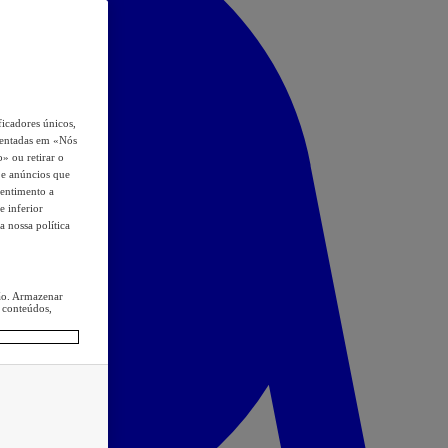
icadores únicos,
esentadas em «Nós
o» ou retirar o
s e anúncios que
sentimento a
e inferior
a nossa política
ção. Armazenar
 conteúdos,