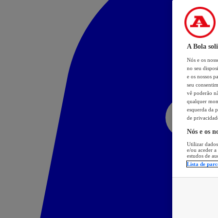
A Bola sol
Nós e os nos
no seu dispos
e os nossos pa
seu consentim
vê poderão não
qualquer mome
esquerda da p
de privacidad
Nós e os n
Utilizar dados
e/ou aceder a
estudos de au
Lista de parc