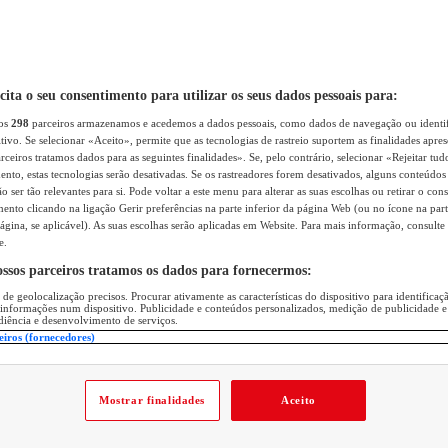
icita o seu consentimento para utilizar os seus dados pessoais para:
sos
298
parceiros armazenamos e acedemos a dados pessoais, como dados de navegação ou identif
itivo. Se selecionar «Aceito», permite que as tecnologias de rastreio suportem as finalidades apr
rceiros tratamos dados para as seguintes finalidades». Se, pelo contrário, selecionar «Rejeitar tud
ento, estas tecnologias serão desativadas. Se os rastreadores forem desativados, alguns conteúdo
 ser tão relevantes para si. Pode voltar a este menu para alterar as suas escolhas ou retirar o con
nto clicando na ligação Gerir preferências na parte inferior da página Web (ou no ícone na part
ágina, se aplicável). As suas escolhas serão aplicadas em Website. Para mais informação, consulte 
e.
ossos parceiros tratamos os dados para fornecermos:
 de geolocalização precisos. Procurar ativamente as características do dispositivo para identifica
 informações num dispositivo. Publicidade e conteúdos personalizados, medição de publicidade e
diência e desenvolvimento de serviços.
eiros (fornecedores)
Mostrar finalidades
Aceito